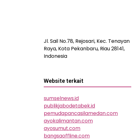
Jl. Sail No.78, Rejosari, Kec. Tenayan
Raya, Kota Pekanbaru, Riau 28141,
Indonesia
Website terkait
sumselnews.id
publikjabodetabek.id
pemudapancasilamedan.com
ayokalimantan.com
ayosumut.com
bangsaoffline.com