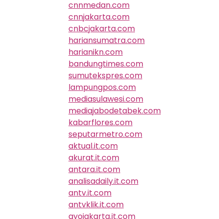
cnnmedan.com
cnnjakarta.com
cnbcjakarta.com
hariansumatra.com
harianikn.com
bandungtimes.com
sumutekspres.com
lampungpos.com
mediasulawesi.com
mediajabodetabek.com
kabarflores.com
seputarmetro.com
aktual.it.com
akurat.it.com
antara.it.com
analisadaily.it.com
antv.it.com
antvklik.it.com
ayojakarta.it.com