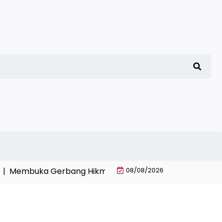
mbuka Gerbang Hikmah dan Cahaya Al-Quran |
08/08/2026
Cara M