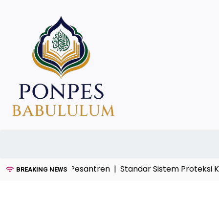
Skip
to
content
dan Umum di Pesantren |
Standar Sistem Proteksi Keb
BREAKING NEWS