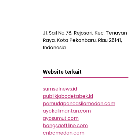
Jl. Sail No.78, Rejosari, Kec. Tenayan
Raya, Kota Pekanbaru, Riau 28141,
Indonesia
Website terkait
sumselnews.id
publikjabodetabek.id
pemudapancasilamedan.com
ayokalimantan.com
ayosumut.com
bangsaoffline.com
cnbcmedan.com