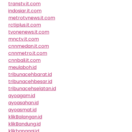
transtv.it.com
indosiar.it.com
metrotvnews.it.com
rctiplus.it.com
tvonenews.it.com
mnctv.it.com
cnnmedan.it.com
cnnmetro.it.com
cnnbali.it.com
meulaboh.id
tribunacehbarat.id
tribunacehbesar.id
tribunacehselatan.id
ayoagam.id
ayoasahan.id
ayoasmat.id
klikBalangan.id
klikBandung.id
klikbanggai.id