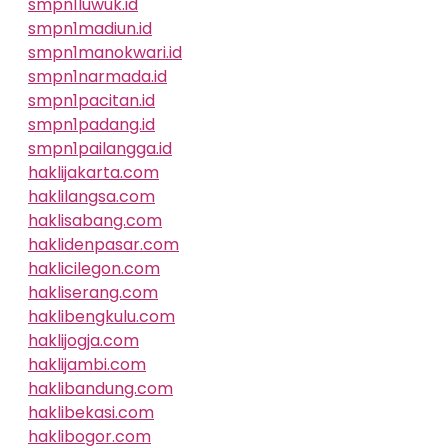
smpn1luwuk.id
smpn1madiun.id
smpn1manokwari.id
smpn1narmada.id
smpn1pacitan.id
smpn1padang.id
smpn1pailangga.id
haklijakarta.com
haklilangsa.com
haklisabang.com
haklidenpasar.com
haklicilegon.com
hakliserang.com
haklibengkulu.com
haklijogja.com
haklijambi.com
haklibandung.com
haklibekasi.com
haklibogor.com