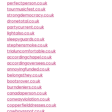
perfectperson.co.uk
tourmusicfest.co.uk
strongdemocracy.co.uk
dronetotal.co.uk
partycurrent.co.uk
lightalso.co.uk
sleepyguards.co.uk
stephensmoke.co.uk
trialuncomfortable.co.uk
accordingchapel.co.uk
accordingoversees.co.uk
annoyingfunded.co.uk
belongsthey.co.uk
bootsrover.co.uk
burndeniers.co.uk
canadaperson.co.uk
conwayviolation.co.uk
copperfielddresses.co.uk
cowboysspot.co.uk