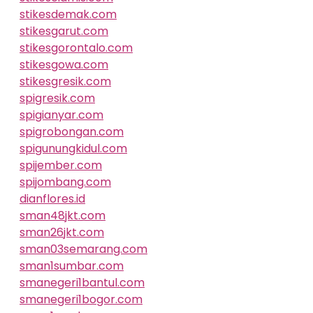
stikesdemak.com
stikesgarut.com
stikesgorontalo.com
stikesgowa.com
stikesgresik.com
spigresik.com
spigianyar.com
spigrobongan.com
spigunungkidul.com
spijember.com
spijombang.com
dianflores.id
sman48jkt.com
sman26jkt.com
sman03semarang.com
sman1sumbar.com
smanegeri1bantul.com
smanegeri1bogor.com