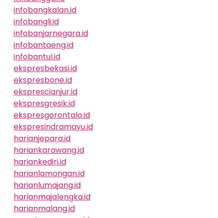
infobangkalan.id
infobangli.id
infobanjarnegara.id
infobantaeng.id
infobantul.id
ekspresbekasi.id
ekspresbone.id
eksprescianjur.id
ekspresgresik.id
ekspresgorontalo.id
ekspresindramayu.id
harianjepara.id
hariankarawang.id
hariankediri.id
harianlamongan.id
harianlumajang.id
harianmajalengka.id
harianmalang.id