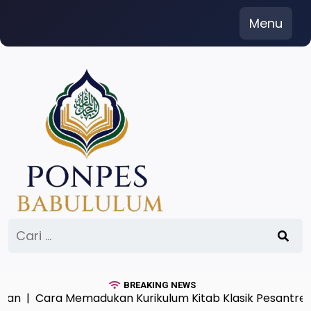
Skip
Menu
to
content
Cari
untuk:
BREAKING NEWS
Cara Memadukan Kurikulum Kitab Klasik Pesantren dan 