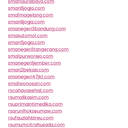
sman1surabaya.com
sman6jogja.com
sma1magelang.com
sman9jogja.com
smanegeri3bandung.com
smasutomo1.com
sman5jogja.com
smanegeri1tangerang.com
sma1purworejo.com
smanegeri1jember.com
sman2bekasi.com
smanegeri47jkt.com
sma1wonosari.com
rscahayasehat.com
rsumalikasim.com
rsuprimaintimedika.com
rsarunlhokseumaw.com
rsufauziahbireu.com
rsumumcitrahusada.com