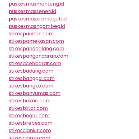
puskesmasmenteng.id
puskesmassenen.id
puskesmaskramatjati.id
puskesmasngambeg.id
stikespacitan.com
stikespamekasan.com
stikespandeglang.com
stikespangandaran.com
stikesacehbarat.com
stikesbadung.com
stikesbanggai.com
stikesbangka.com
stikesbanyumas.com
stikesbekasi.com
stikesblitar.com
stikesbogor.com
stikesbrebes.com
stikescianjur.com
stikesciamis.com