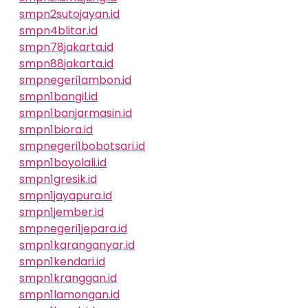
smpn2sutojayan.id
smpn4blitar.id
smpn78jakarta.id
smpn88jakarta.id
smpnegeri1ambon.id
smpn1bangil.id
smpn1banjarmasin.id
smpn1biora.id
smpnegeri1bobotsari.id
smpn1boyolali.id
smpn1gresik.id
smpn1jayapura.id
smpn1jember.id
smpnegeri1jepara.id
smpn1karanganyar.id
smpn1kendari.id
smpn1kranggan.id
smpn1lamongan.id