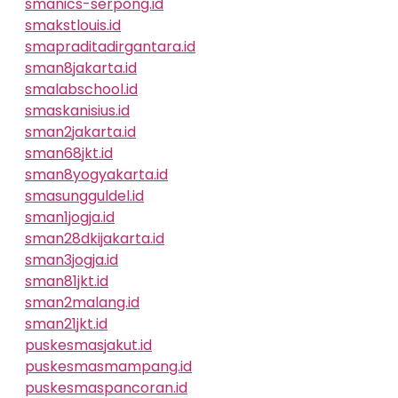
smanics-serpong.id
smakstlouis.id
smapraditadirgantara.id
sman8jakarta.id
smalabschool.id
smaskanisius.id
sman2jakarta.id
sman68jkt.id
sman8yogyakarta.id
smasungguldel.id
sman1jogja.id
sman28dkijakarta.id
sman3jogja.id
sman81jkt.id
sman2malang.id
sman21jkt.id
puskesmasjakut.id
puskesmasmampang.id
puskesmaspancoran.id