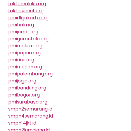
faktamaluku.org
faktasumut.org
pmidkijakarta.org
pmibali.org
pmijambi.org
pmigorontalo.org
pmimaluku.org
pmipapua.org
pmiriau.org
pmimedan.org
pmipalembang.org
pmijogja.org
pmibandung.org
pmibogor.org
pmisurabaya.org
smpn2semarang.id
smpn4semarang.id
smpn14jkt.id
smpn2lumajang.id