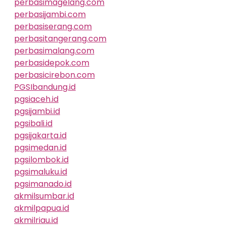
perbasimagelang.com
perbasijambi.com
perbasiserang.com
perbasitangerang.com
perbasimalang.com
perbasidepok.com
perbasicirebon.com
PGSIbandung.id
pgsiaceh.id
pgsijambi.id
pgsibali.id
pgsijakarta.id
pgsimedan.id
pgsilombok.id
pgsimaluku.id
pgsimanado.id
akmilsumbar.id
akmilpapua.id
akmilriau.id