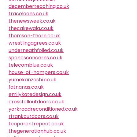
decemberteaching.co.uk
traceloans.co.uk
thenewsweek.co.uk
thecakewala.co.uk
thomson-thorn.co.uk
wrestlingagrees.co.uk
underneathfoiled.co.uk
spanosconcerns.co.uk
telecomblue.co.uk
house-of-hampers.co.uk
yumekanzashi.co.uk
fatnanas.co.uk
emilykatedesign.co.uk
crossfelloutdoors.co.uk
yorkroadreconditioned.co.uk
rfrankoutdoors.co.uk
teaparentrepeat.co.uk
thegenerationhub.co.uk