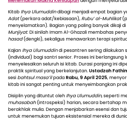
Menemukan Makna Kehidupan
dengan menyelaraskan
Kitab
Ihya Ulumuddin
dibagi menjadi empat bagian y
Adat
(perkara adat/kebiasaan),
Rubu’ al-Muhlikat
(p
menyelamatkan). Bagian yang paling banyak dikaji d
Munjiyat
. Di sinilah Imam Al-Ghazali membahas penya
hasad
(dengki), sekaligus menawarkan terapi spirit
Kajian
Ihya Ulumuddin
di pesantren sering dilakukan
(individual) bagi santri senior. Proses ini berlangsu
menyelesaikan seluruh isi kitab. Durasi panjang ini 
praktik spiritual yang berkelanjutan.
Ustadzah Fathim
sesi
bahtsul masa’il
pada
Rabu, 9 April 2025
, menyo
kitab ini sangat penting untuk menyeimbangkan prakt
Disiplin yang dituntut oleh
Ihya Ulumuddin
, seperti 
muhasabah
(introspeksi) harian, secara bertahap me
berakhlak mulia. Dengan menjabarkan esensi dan tuju
untuk menemukan tujuan eksistensial mereka di dunia