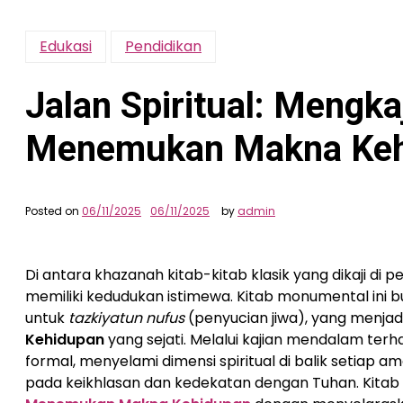
Edukasi
Pendidikan
Jalan Spiritual: Mengka
Menemukan Makna Keh
Posted on
06/11/2025
06/11/2025
by
admin
Di antara khazanah kitab-kitab klasik yang dikaji di p
memiliki kedudukan istimewa. Kitab monumental ini 
untuk
tazkiyatun nufus
(penyucian jiwa), yang menjadi
Kehidupan
yang sejati. Melalui kajian mendalam ter
formal, menyelami dimensi spiritual di balik setiap a
pada keikhlasan dan kedekatan dengan Tuhan. Kitab