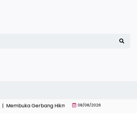
mbuka Gerbang Hikmah dan Cahaya Al-Quran |
08/08/2026
Cara M