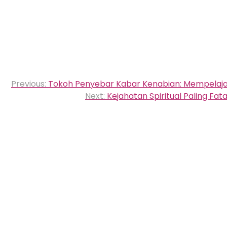
Navigasi
Previous:
Tokoh Penyebar Kabar Kenabian: Mempelajari
pos
Next:
Kejahatan Spiritual Paling Fa