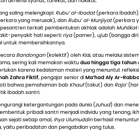
 dimensi syariat, tarekat, dan hakikat.
ang saling melengkapi:
Rubu’ al-Ibadat
(perkara ibadah)
erkara yang merusak), dan
Rubu’ al-Munjiyat
(perkara 
i pesantren terkait pembentukan akhlak adalah
Muhlikat
kit-penyakit hati seperti
riya
(pamer),
ujub
(bangga diri
ual untuk membersihkannya.
 secara
Bandongan
(kolektif) oleh Kiai, atau melalui siste
ng lama, sering kali memakan waktu
dua hingga tiga tahun
diperlukan karena kedalaman materi yang menuntut refleks
ah Zahra Fiktif
, pengajar senior di
Ma’had Aly Ar-Rabba
roti bahwa pemahaman bab
Khauf
(takut) dan
Raja’
(har
ik ibadah santri.
mengurangi ketergantungan pada dunia (
zuhud
) dan men
mbentuk pribadi santri menjadi individu yang tenang, ikh
an sejati setiap amal,
Ihya Ulumuddin
berhasil menuntun
, yaitu peribadatan dan pengabdian yang tulus.