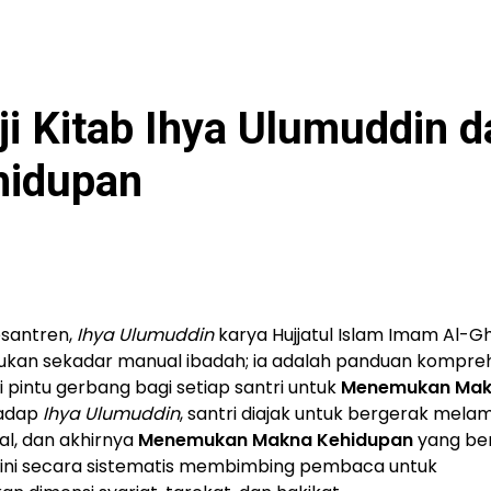
ji Kitab Ihya Ulumuddin d
idupan
esantren,
Ihya Ulumuddin
karya Hujjatul Islam Imam Al-Gh
bukan sekadar manual ibadah; ia adalah panduan kompre
 pintu gerbang bagi setiap santri untuk
Menemukan Ma
hadap
Ihya Ulumuddin
, santri diajak untuk bergerak melam
mal, dan akhirnya
Menemukan Makna Kehidupan
yang be
 ini secara sistematis membimbing pembaca untuk