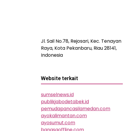
Jl. Sail No.78, Rejosari, Kec. Tenayan
Raya, Kota Pekanbaru, Riau 28141,
Indonesia
Website terkait
sumselnews.id
publikjabodetabek.id
pemudapancasilamedan.com
ayokalimantan.com
ayosumut.com
bangsaoffline.com