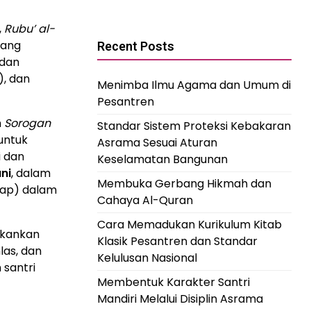
,
Rubu’ al-
yang
Recent Posts
dan
), dan
Menimba Ilmu Agama dan Umum di
Pesantren
m
Sorogan
Standar Sistem Proteksi Kebakaran
untuk
Asrama Sesuai Aturan
i dan
Keselamatan Bangunan
ni
, dalam
Membuka Gerbang Hikmah dan
ap) dalam
Cahaya Al-Quran
Cara Memadukan Kurikulum Kitab
ekankan
Klasik Pesantren dan Standar
las, dan
Kelulusan Nasional
 santri
Membentuk Karakter Santri
Mandiri Melalui Disiplin Asrama