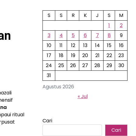
S
S
R
K
J
S
M
1
2
an
3
4
5
6
7
8
9
10
11
12
13
14
15
16
17
18
19
20
21
22
23
24
25
26
27
28
29
30
31
Agustus 2026
azali
« Jul
hensif
kna
paui ritual
Cari
rpusat
Cari