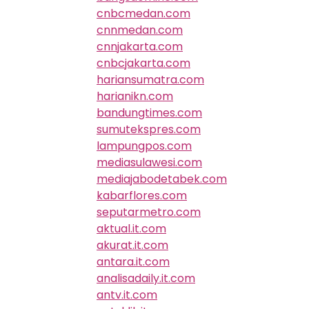
cnbcmedan.com
cnnmedan.com
cnnjakarta.com
cnbcjakarta.com
hariansumatra.com
harianikn.com
bandungtimes.com
sumutekspres.com
lampungpos.com
mediasulawesi.com
mediajabodetabek.com
kabarflores.com
seputarmetro.com
aktual.it.com
akurat.it.com
antara.it.com
analisadaily.it.com
antv.it.com