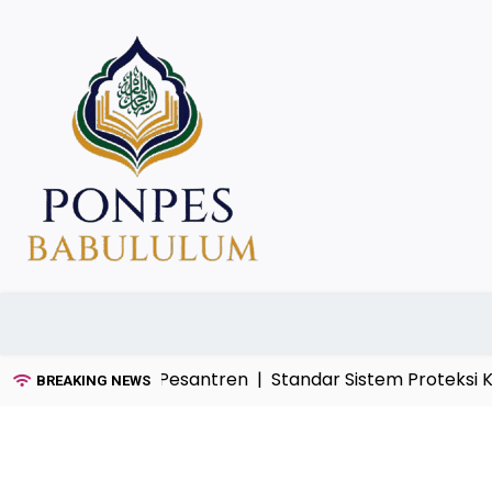
Skip
to
content
dan Umum di Pesantren |
Standar Sistem Proteksi Keba
BREAKING NEWS