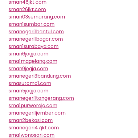
sman48jkt.com
sman26jkt.com
sman03semarang.com
sman1sumbar.com
smanegeri1bantul.com
smanegeri1bogor.com
sman1surabaya.com
sman6jogja.com
sma1magelang.com
sman9jogja.com
smanegeri3bandung.com
smasutomo1.com
sman5jogja.com
smanegeri1tangerang.com
sma1purworejo.com
smanegeri1jember.com
sman2bekasi.com
smanegeri47jkt.com
sma1wonosari.com