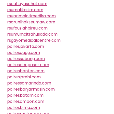
rscahayasehat.com
rsumalikasim.com
rsuprimaintimedika.com
rsarunlhokseumaw.com
rsufauziahbireu.com
rsumumcitrahusada.com
rsgayomedicalcentre.com
polresjakarta.com
polresdago.com
polressabang.com
polresdenpasar.com
polresbanten.com
polresjambi.com
polressamarinda.com
polresbanjarmasin.com
polresbatam.com
polresambon.com
polresbima.com
polresmataram.com