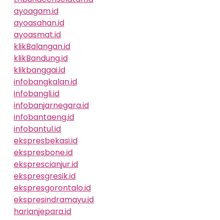
ayoagam.id
ayoasahan.id
ayoasmat.id
klikBalangan.id
klikBandung.id
klikbanggai.id
infobangkalan.id
infobangli.id
infobanjarnegara.id
infobantaeng.id
infobantul.id
ekspresbekasi.id
ekspresbone.id
eksprescianjur.id
ekspresgresik.id
ekspresgorontalo.id
ekspresindramayu.id
harianjepara.id