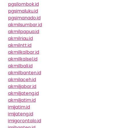
pgsilombok.id
pgsimaluku.id
pgsimanado.id
akmilsumbar.id
akmilpapua.id
akmilriau.id
akmilntt.id
akmilkalbar.id
akmilkalsel.id
akmilbali.id
akmilbanten.id
akmilaceh.id
akmiljabar.id
akmiljateng.id
akmiljatim.id
imijatim.id
imijateng.id
imigorontalo.id
imibanten.id