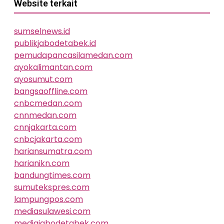
Website terkait
sumselnews.id
publikjabodetabek.id
pemudapancasilamedan.com
ayokalimantan.com
ayosumut.com
bangsaoffline.com
cnbcmedan.com
cnnmedan.com
cnnjakarta.com
cnbcjakarta.com
hariansumatra.com
harianikn.com
bandungtimes.com
sumutekspres.com
lampungpos.com
mediasulawesi.com
mediajabodetabek.com