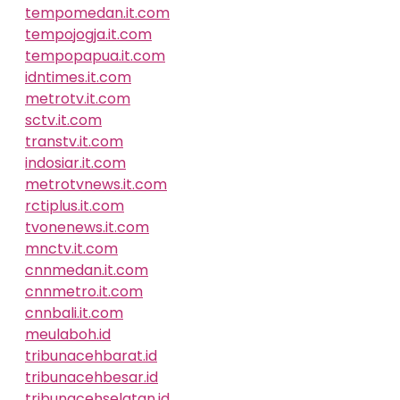
tempomedan.it.com
tempojogja.it.com
tempopapua.it.com
idntimes.it.com
metrotv.it.com
sctv.it.com
transtv.it.com
indosiar.it.com
metrotvnews.it.com
rctiplus.it.com
tvonenews.it.com
mnctv.it.com
cnnmedan.it.com
cnnmetro.it.com
cnnbali.it.com
meulaboh.id
tribunacehbarat.id
tribunacehbesar.id
tribunacehselatan.id