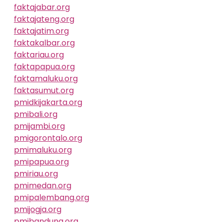
faktajabar.org
faktajateng.org
faktajatim.org
faktakalbar.org
faktariau.org
faktapapua.org
faktamaluku.org
faktasumut.org
pmidkijakarta.org
pmibali.org
pmijambi.org
pmigorontalo.org
pmimaluku.org
pmipapua.org
pmiriau.org
pmimedan.org
pmipalembang.org
pmijogja.org
pmibandung.org