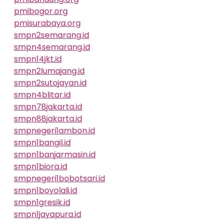
pmibogor.org
pmisurabaya.org
smpn2semarang.id
smpn4semarang.id
smpn14jkt.id
smpn2lumajang.id
smpn2sutojayan.id
smpn4blitar.id
smpn78jakarta.id
smpn88jakarta.id
smpnegeri1ambon.id
smpn1bangil.id
smpn1banjarmasin.id
smpn1biora.id
smpnegeri1bobotsari.id
smpn1boyolali.id
smpn1gresik.id
smpn1jayapura.id