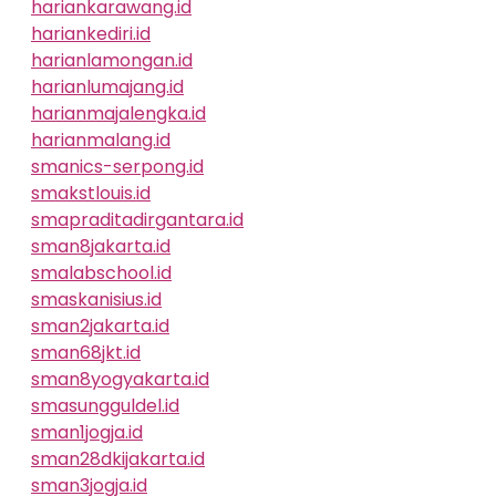
hariankarawang.id
hariankediri.id
harianlamongan.id
harianlumajang.id
harianmajalengka.id
harianmalang.id
smanics-serpong.id
smakstlouis.id
smapraditadirgantara.id
sman8jakarta.id
smalabschool.id
smaskanisius.id
sman2jakarta.id
sman68jkt.id
sman8yogyakarta.id
smasungguldel.id
sman1jogja.id
sman28dkijakarta.id
sman3jogja.id