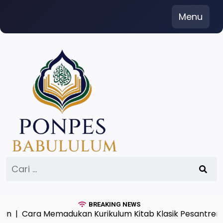
Skip
Menu
to
content
Cari
untuk:
BREAKING NEWS
Cara Memadukan Kurikulum Kitab Klasik Pesantren dan S