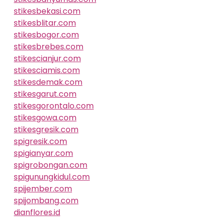
stikesbekasi.com
stikesblitar.com
stikesbogor.com
stikesbrebes.com
stikescianjur.com
stikesciamis.com
stikesdemak.com
stikesgarut.com
stikesgorontalo.com
stikesgowa.com
stikesgresik.com
spigresik.com
spigianyar.com
spigrobongan.com
spigunungkidul.com
spijember.com
spijombang.com
dianflores.id