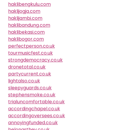
haklibengkulu.com
haklijogja.com
haklijambi.com
haklibandung.com
haklibekasi.com
haklibogor.com
perfectperson.co.uk
tourmusicfest.co.uk
strongdemocracy.co.uk
dronetotal.co.uk
partycurrent.co.uk
lightalso.co.uk
sleepyguards.co.uk
stephensmoke.co.uk
trialuncomfortable.co.uk
accordingchapel.co.uk
accordingoversees.co.uk
annoyingfunded.co.uk
belongsthey.co.uk