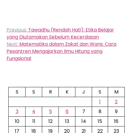
Navigasi
Previous:
Tawadhu (Rendah Hati): Etika Belajar
pos
yang Diutamakan Sebelum Kecerdasan
Next:
Matematika dalam Zakat dan Waris: Cara
Pesantren Mengajarkan Ilmu Hitung yang
Fungsional
S
S
R
K
J
S
M
1
2
3
4
5
6
7
8
9
10
11
12
13
14
15
16
17
18
19
20
21
22
23