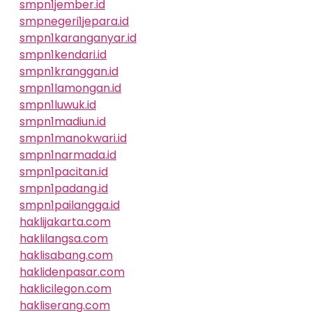
smpn1jember.id
smpnegeri1jepara.id
smpn1karanganyar.id
smpn1kendari.id
smpn1kranggan.id
smpn1lamongan.id
smpn1luwuk.id
smpn1madiun.id
smpn1manokwari.id
smpn1narmada.id
smpn1pacitan.id
smpn1padang.id
smpn1pailangga.id
haklijakarta.com
haklilangsa.com
haklisabang.com
haklidenpasar.com
haklicilegon.com
hakliserang.com