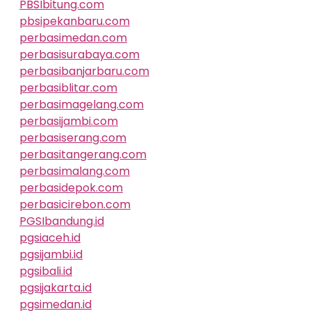
PBSIbitung.com
pbsipekanbaru.com
perbasimedan.com
perbasisurabaya.com
perbasibanjarbaru.com
perbasiblitar.com
perbasimagelang.com
perbasijambi.com
perbasiserang.com
perbasitangerang.com
perbasimalang.com
perbasidepok.com
perbasicirebon.com
PGSIbandung.id
pgsiaceh.id
pgsijambi.id
pgsibali.id
pgsijakarta.id
pgsimedan.id