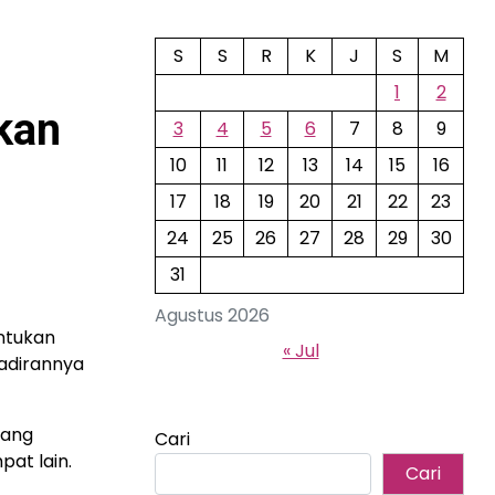
S
S
R
K
J
S
M
1
2
kan
3
4
5
6
7
8
9
10
11
12
13
14
15
16
17
18
19
20
21
22
23
24
25
26
27
28
29
30
31
Agustus 2026
ntukan
« Jul
hadirannya
ang
Cari
pat lain.
Cari