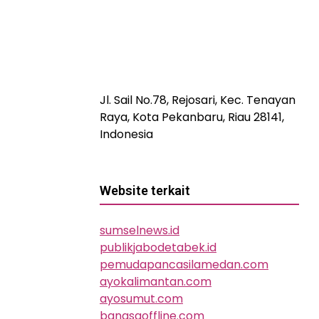
Jl. Sail No.78, Rejosari, Kec. Tenayan
Raya, Kota Pekanbaru, Riau 28141,
Indonesia
Website terkait
sumselnews.id
publikjabodetabek.id
pemudapancasilamedan.com
ayokalimantan.com
ayosumut.com
bangsaoffline.com