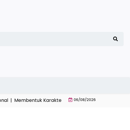
|
Membentuk Karakter Santri Mandiri Melalui Disiplin As
06/08/2026