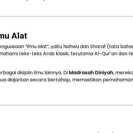
mu Alat
uasaan “ilmu alat”, yaitu Nahwu dan Sharaf (tata baha
emahami teks-teks Arab klasik, terutama Al-Qur’an dan Ha
bagai disiplin ilmu lainnya. Di
Madrasah Diniyah
, merek
. Semua diajarkan secara bertahap, memastikan pemahama