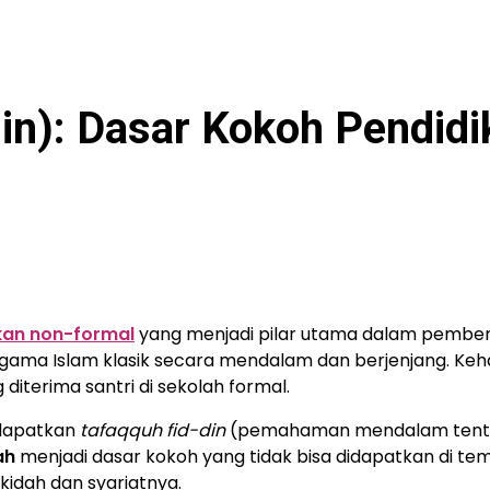
in): Dasar Kokoh Pendidi
kan non-formal
yang menjadi pilar utama dalam pembe
 agama Islam klasik secara mendalam dan berjenjang. Ke
iterima santri di sekolah formal.
ndapatkan
tafaqquh fid-din
(pemahaman mendalam tent
ah
menjadi dasar kokoh yang tidak bisa didapatkan di tem
akidah dan syariatnya.