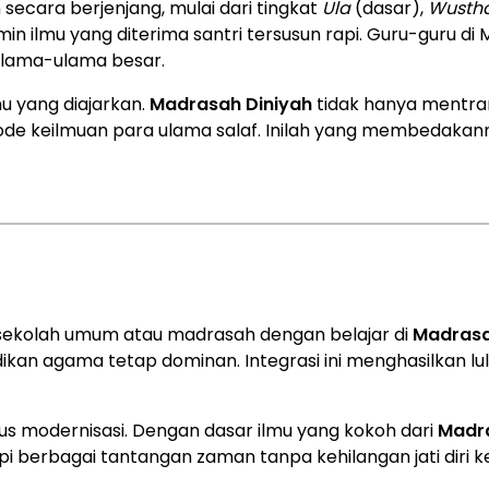
secara berjenjang, mulai dari tingkat
Ula
(dasar),
Wusth
min ilmu yang diterima santri tersusun rapi. Guru-guru di 
ulama-ulama besar.
mu yang diajarkan.
Madrasah Diniyah
tidak hanya mentra
de keilmuan para ulama salaf. Inilah yang membedakann
 sekolah umum atau madrasah dengan belajar di
Madras
an agama tetap dominan. Integrasi ini menghasilkan lu
us modernisasi. Dengan dasar ilmu yang kokoh dari
Madr
berbagai tantangan zaman tanpa kehilangan jati diri k