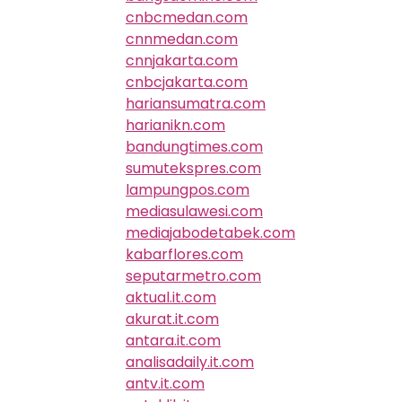
cnbcmedan.com
cnnmedan.com
cnnjakarta.com
cnbcjakarta.com
hariansumatra.com
harianikn.com
bandungtimes.com
sumutekspres.com
lampungpos.com
mediasulawesi.com
mediajabodetabek.com
kabarflores.com
seputarmetro.com
aktual.it.com
akurat.it.com
antara.it.com
analisadaily.it.com
antv.it.com