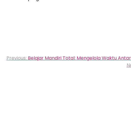
Navigasi
Previous:
Belajar Mandiri Total: Mengelola Waktu Anta
pos
N