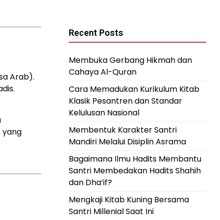
Recent Posts
Membuka Gerbang Hikmah dan
Cahaya Al-Quran
sa Arab).
dis.
Cara Memadukan Kurikulum Kitab
Klasik Pesantren dan Standar
Kelulusan Nasional
a
Membentuk Karakter Santri
n yang
Mandiri Melalui Disiplin Asrama
Bagaimana Ilmu Hadits Membantu
Santri Membedakan Hadits Shahih
dan Dha’if?
Mengkaji Kitab Kuning Bersama
Santri Millenial Saat Ini