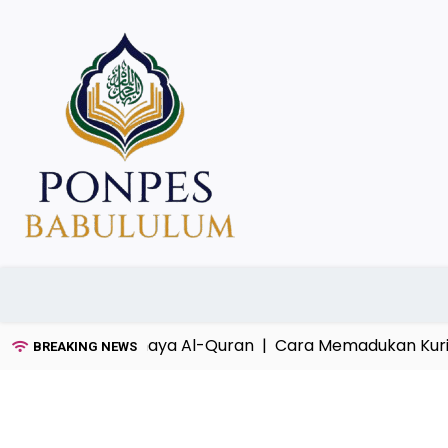
Skip
to
content
mah dan Cahaya Al-Quran |
Cara Memadukan Kurikulum 
BREAKING NEWS