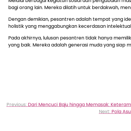
Melalui berbagai kegiatan sosial dan pengabdian mas
bagi orang lain. Mereka dilatih untuk berdakwah, meng
Dengan demikian, pesantren adalah tempat yang ide
holistik yang menggabungkan kecerdasan intelektual, 
Pada akhirnya, lulusan pesantren tidak hanya memil
yang baik. Mereka adalah generasi muda yang siap m
Navigasi
Previous:
Dari Mencuci Baju hingga Memasak: Keteramp
pos
Next:
Pola As