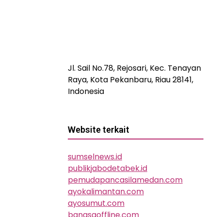
Jl. Sail No.78, Rejosari, Kec. Tenayan
Raya, Kota Pekanbaru, Riau 28141,
Indonesia
Website terkait
sumselnews.id
publikjabodetabek.id
pemudapancasilamedan.com
ayokalimantan.com
ayosumut.com
bangsaoffline.com