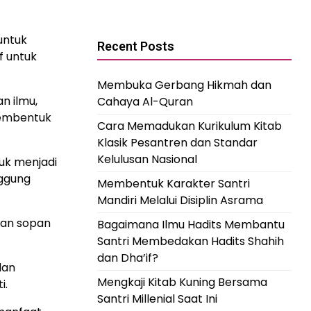
untuk
Recent Posts
f untuk
Membuka Gerbang Hikmah dan
n ilmu,
Cahaya Al-Quran
membentuk
Cara Memadukan Kurikulum Kitab
Klasik Pesantren dan Standar
Kelulusan Nasional
tuk menjadi
ggung
Membentuk Karakter Santri
Mandiri Melalui Disiplin Asrama
dan sopan
Bagaimana Ilmu Hadits Membantu
Santri Membedakan Hadits Shahih
dan Dha’if?
dan
Mengkaji Kitab Kuning Bersama
i.
Santri Millenial Saat Ini