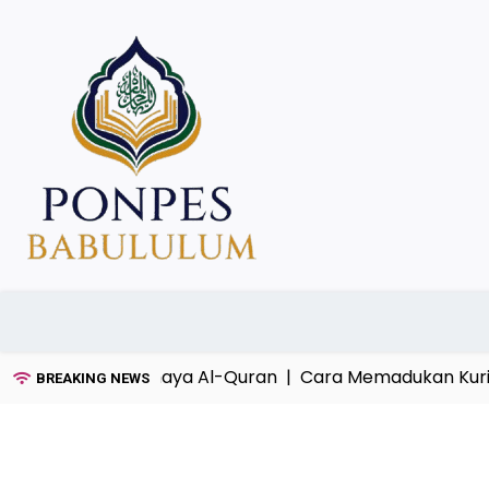
Skip
to
content
mah dan Cahaya Al-Quran |
Cara Memadukan Kurikulum 
BREAKING NEWS