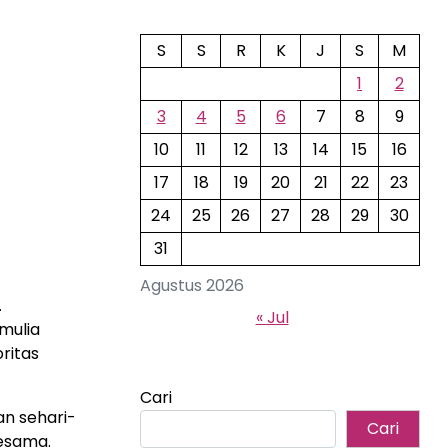
S
S
R
K
J
S
M
1
2
3
4
5
6
7
8
9
10
11
12
13
14
15
16
17
18
19
20
21
22
23
24
25
26
27
28
29
30
31
Agustus 2026
.
« Jul
mulia
ritas
Cari
an sehari-
Cari
sesama.