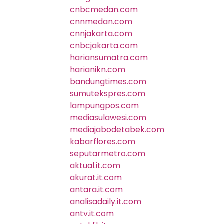
cnbcmedan.com
cnnmedan.com
cnnjakarta.com
cnbcjakarta.com
hariansumatra.com
harianikn.com
bandungtimes.com
sumutekspres.com
lampungpos.com
mediasulawesi.com
mediajabodetabek.com
kabarflores.com
seputarmetro.com
aktual.it.com
akurat.it.com
antara.it.com
analisadaily.it.com
antv.it.com