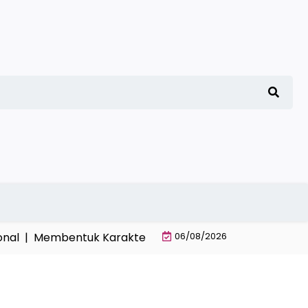
|
Membentuk Karakter Santri Mandiri Melalui Disiplin As
06/08/2026