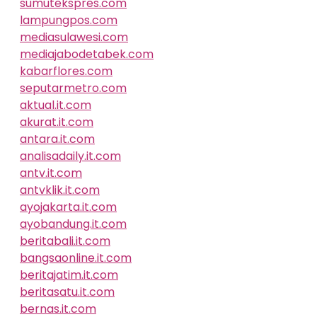
sumutekspres.com
lampungpos.com
mediasulawesi.com
mediajabodetabek.com
kabarflores.com
seputarmetro.com
aktual.it.com
akurat.it.com
antara.it.com
analisadaily.it.com
antv.it.com
antvklik.it.com
ayojakarta.it.com
ayobandung.it.com
beritabali.it.com
bangsaonline.it.com
beritajatim.it.com
beritasatu.it.com
bernas.it.com