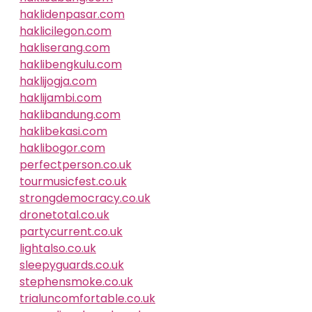
haklidenpasar.com
haklicilegon.com
hakliserang.com
haklibengkulu.com
haklijogja.com
haklijambi.com
haklibandung.com
haklibekasi.com
haklibogor.com
perfectperson.co.uk
tourmusicfest.co.uk
strongdemocracy.co.uk
dronetotal.co.uk
partycurrent.co.uk
lightalso.co.uk
sleepyguards.co.uk
stephensmoke.co.uk
trialuncomfortable.co.uk