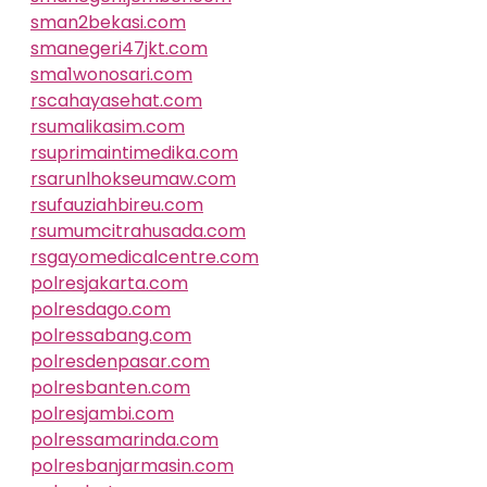
sman2bekasi.com
smanegeri47jkt.com
sma1wonosari.com
rscahayasehat.com
rsumalikasim.com
rsuprimaintimedika.com
rsarunlhokseumaw.com
rsufauziahbireu.com
rsumumcitrahusada.com
rsgayomedicalcentre.com
polresjakarta.com
polresdago.com
polressabang.com
polresdenpasar.com
polresbanten.com
polresjambi.com
polressamarinda.com
polresbanjarmasin.com