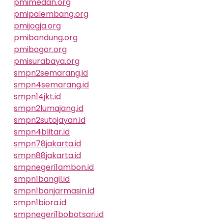
pmimedan.org
pmipalembang.org
pmijogja.org
pmibandung.org
pmibogor.org
pmisurabaya.org
smpn2semarang.id
smpn4semarang.id
smpn14jkt.id
smpn2lumajang.id
smpn2sutojayan.id
smpn4blitar.id
smpn78jakarta.id
smpn88jakarta.id
smpnegeri1ambon.id
smpn1bangil.id
smpn1banjarmasin.id
smpn1biora.id
smpnegeri1bobotsari.id