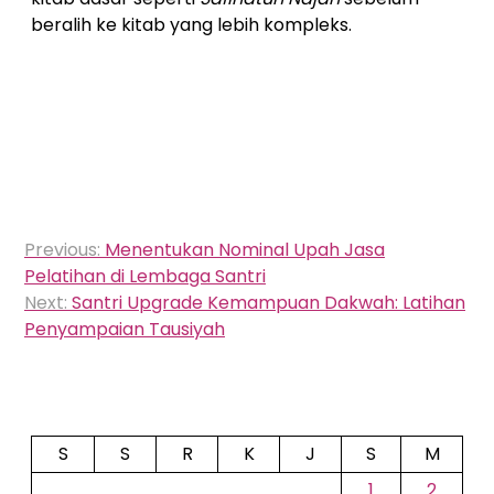
beralih ke kitab yang lebih kompleks.
Navigasi
Previous:
Menentukan Nominal Upah Jasa
pos
Pelatihan di Lembaga Santri
Next:
Santri Upgrade Kemampuan Dakwah: Latihan
Penyampaian Tausiyah
S
S
R
K
J
S
M
1
2