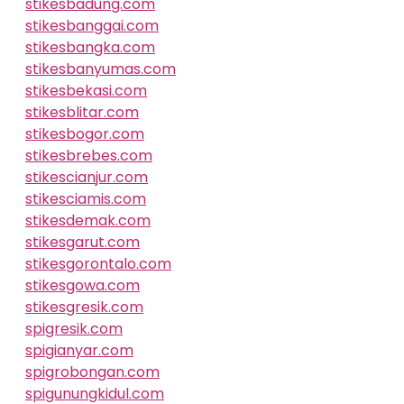
stikesbadung.com
stikesbanggai.com
stikesbangka.com
stikesbanyumas.com
stikesbekasi.com
stikesblitar.com
stikesbogor.com
stikesbrebes.com
stikescianjur.com
stikesciamis.com
stikesdemak.com
stikesgarut.com
stikesgorontalo.com
stikesgowa.com
stikesgresik.com
spigresik.com
spigianyar.com
spigrobongan.com
spigunungkidul.com