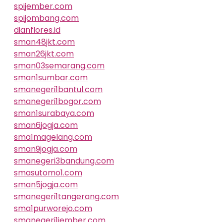
spijember.com
spijombang.com
dianflores.id
sman48jkt.com
sman26jkt.com
sman03semarang.com
sman1sumbar.com
smanegeri1bantul.com
smanegeri1bogor.com
sman1surabaya.com
sman6jogja.com
sma1magelang.com
sman9jogja.com
smanegeri3bandung.com
smasutomo1.com
sman5jogja.com
smanegeri1tangerang.com
sma1purworejo.com
smanegeri1jember.com