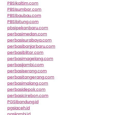
PBSIkaltim.com
PBSIsumbar.com
PBSIbaubau.com
PBSIbitung.com
pbsipekanbaru.com
perbasimedan.com
perbasisurabaya.com
perbasibanjarbaru.com
perbasiblitar.com
perbasimagelang.com
perbasijambi.com
perbasiserang.com
perbasitangerang.com
perbasimalang.com
perbasidepok.com
perbasicirebon.com
PGSIbandung.id
pgsiaceh.id
pgsijambi.id