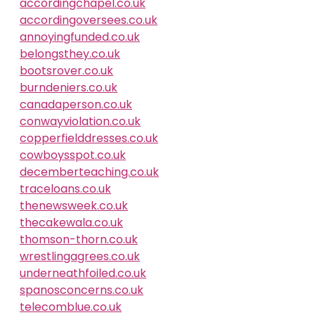
accordingchapel.co.uk
accordingoversees.co.uk
annoyingfunded.co.uk
belongsthey.co.uk
bootsrover.co.uk
burndeniers.co.uk
canadaperson.co.uk
conwayviolation.co.uk
copperfielddresses.co.uk
cowboysspot.co.uk
decemberteaching.co.uk
traceloans.co.uk
thenewsweek.co.uk
thecakewala.co.uk
thomson-thorn.co.uk
wrestlingagrees.co.uk
underneathfoiled.co.uk
spanosconcerns.co.uk
telecomblue.co.uk