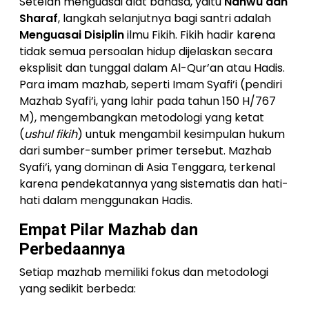
Setelah menguasai alat bahasa, yaitu
Nahwu dan
Sharaf
, langkah selanjutnya bagi santri adalah
Menguasai Disiplin
ilmu Fikih. Fikih hadir karena
tidak semua persoalan hidup dijelaskan secara
eksplisit dan tunggal dalam Al-Qur’an atau Hadis.
Para imam mazhab, seperti Imam Syafi’i (pendiri
Mazhab Syafi’i, yang lahir pada tahun 150 H/767
M), mengembangkan metodologi yang ketat
(
ushul fikih
) untuk mengambil kesimpulan hukum
dari sumber-sumber primer tersebut. Mazhab
Syafi’i, yang dominan di Asia Tenggara, terkenal
karena pendekatannya yang sistematis dan hati-
hati dalam menggunakan Hadis.
Empat Pilar Mazhab dan
Perbedaannya
Setiap mazhab memiliki fokus dan metodologi
yang sedikit berbeda: