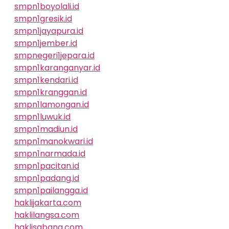
smpn1boyolali.id
smpn1gresik.id
smpn1jayapura.id
smpn1jember.id
smpnegeri1jepara.id
smpn1karanganyar.id
smpn1kendari.id
smpn1kranggan.id
smpn1lamongan.id
smpn1luwuk.id
smpn1madiun.id
smpn1manokwari.id
smpn1narmada.id
smpn1pacitan.id
smpn1padang.id
smpn1pailangga.id
haklijakarta.com
haklilangsa.com
haklisabang.com