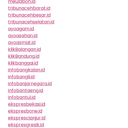
meulaboh.id
tribunacehbarat.id
tribunacehbesar.id
tribunacehselatan.id
ayoagam.id
ayoasahan.id
ayoasmat.id
klikBalangan.id
klikBandung.id
klikbanggai.id
infobangkalan.id
infobangli.id
infobanjarnegara.id
infobantaeng.id
infobantul.id
ekspresbekasi.id
ekspresbone.id
eksprescianjur.id
ekspresgresik.id