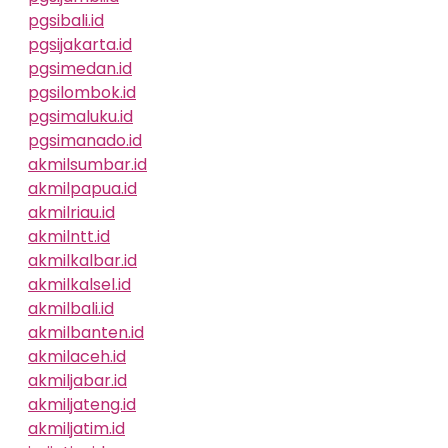
pgsibali.id
pgsijakarta.id
pgsimedan.id
pgsilombok.id
pgsimaluku.id
pgsimanado.id
akmilsumbar.id
akmilpapua.id
akmilriau.id
akmilntt.id
akmilkalbar.id
akmilkalsel.id
akmilbali.id
akmilbanten.id
akmilaceh.id
akmiljabar.id
akmiljateng.id
akmiljatim.id