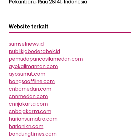
Pekanbaru, Riau 28141, Indonesia
Website terkait
sumselnews.id
publikjabodetabek.id
pemudapancasilamedan.com
ayokalimantan.com
ayosumut.com
bangsaoffline.com
cnbcmedan.com
cnnmedan.com
cnnjakarta.com
cnbcjakarta.com
hariansumatra.com
harianikn.com
bandungtimes.com