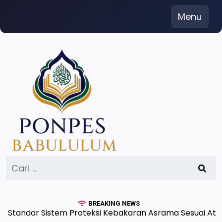
Skip
Menu
to
content
Cari
untuk:
BREAKING NEWS
ndar Sistem Proteksi Kebakaran Asrama Sesuai Aturan 