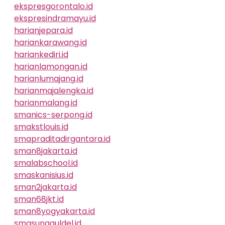
ekspresgorontalo.id
ekspresindramayu.id
harianjepara.id
hariankarawang.id
hariankediri.id
harianlamongan.id
harianlumajang.id
harianmajalengka.id
harianmalang.id
smanics-serpong.id
smakstlouis.id
smapraditadirgantara.id
sman8jakarta.id
smalabschool.id
smaskanisius.id
sman2jakarta.id
sman68jkt.id
sman8yogyakarta.id
smasungguldel.id