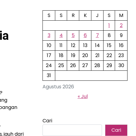
S
S
R
K
J
S
M
1
2
ia
3
4
5
6
7
8
9
10
11
12
13
14
15
16
17
18
19
20
21
22
23
24
25
26
27
28
29
30
31
Agustus 2026
?
« Jul
ang
mbangan
Cari
r
Cari
 jauh dari