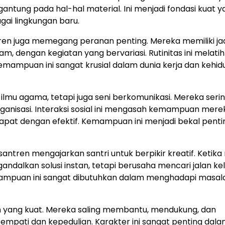
ntung pada hal-hal material. Ini menjadi fondasi kuat y
ai lingkungan baru.
ntren juga memegang peranan penting. Mereka memiliki j
am, dengan kegiatan yang bervariasi. Rutinitas ini melat
Kemampuan ini sangat krusial dalam dunia kerja dan kehid
ilmu agama, tetapi juga seni berkomunikasi. Mereka serin
rganisasi. Interaksi sosial ini mengasah kemampuan mere
at dengan efektif. Kemampuan ini menjadi bekal penti
ntren mengajarkan santri untuk berpikir kreatif. Ketik
dalkan solusi instan, tetapi berusaha mencari jalan ke
mpuan ini sangat dibutuhkan dalam menghadapi masal
an yang kuat. Mereka saling membantu, mendukung, dan
pati dan kepedulian. Karakter ini sangat penting dal