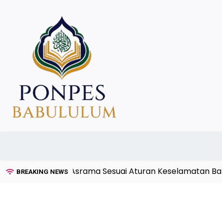
Skip
to
content
ksi Kebakaran Asrama Sesuai Aturan Keselamatan Bangu
BREAKING NEWS