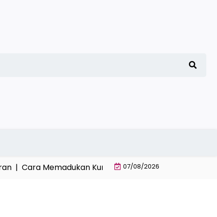
|
Cara Memadukan Kurikulum Kitab Klasik Pesantren dan 
07/08/2026