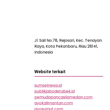
Jl. Sail No.78, Rejosari, Kec. Tenayan
Raya, Kota Pekanbaru, Riau 28141,
Indonesia
Website terkait
sumselnews.id
publikjabodetabek.id
pemudapancasilamedan.com
ayokalimantan.com
ayosumut.com