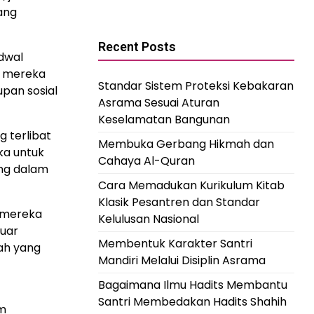
ang
Recent Posts
adwal
ih mereka
Standar Sistem Proteksi Kebakaran
upan sosial
Asrama Sesuai Aturan
Keselamatan Bangunan
g terlibat
Membuka Gerbang Hikmah dan
ka untuk
Cahaya Al-Quran
ng dalam
Cara Memadukan Kurikulum Kitab
Klasik Pesantren dan Standar
a mereka
Kelulusan Nasional
luar
Membentuk Karakter Santri
ah yang
Mandiri Melalui Disiplin Asrama
Bagaimana Ilmu Hadits Membantu
Santri Membedakan Hadits Shahih
am