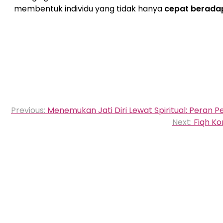
membentuk individu yang tidak hanya
cepat berada
Navigasi
Previous:
Menemukan Jati Diri Lewat Spiritual: Peran
pos
Next:
Fiqh K