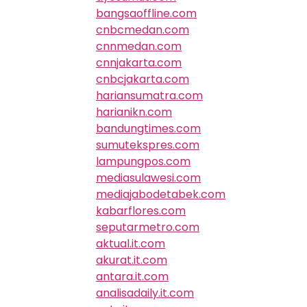
bangsaoffline.com
cnbcmedan.com
cnnmedan.com
cnnjakarta.com
cnbcjakarta.com
hariansumatra.com
harianikn.com
bandungtimes.com
sumutekspres.com
lampungpos.com
mediasulawesi.com
mediajabodetabek.com
kabarflores.com
seputarmetro.com
aktual.it.com
akurat.it.com
antara.it.com
analisadaily.it.com