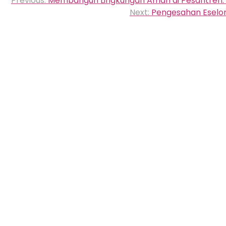
Previous:
Membangun Lingkungan Aman di Pesantren: M
pos
Next:
Pengesahan Eselon