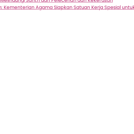
elindungi Santri dari Pelecehan dan Kekerasan
: Kementerian Agama Siapkan Satuan Kerja Spesial untu