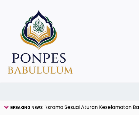
Skip
to
content
ksi Kebakaran Asrama Sesuai Aturan Keselamatan Bangu
BREAKING NEWS