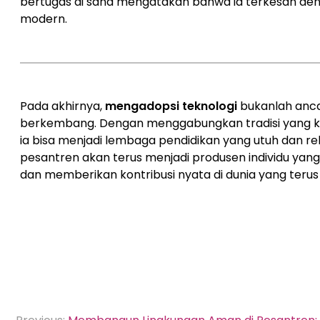
bertugas di sana mengatakan bahwa ia terkesan de
modern.
Pada akhirnya,
mengadopsi teknologi
bukanlah anca
berkembang. Dengan menggabungkan tradisi yang k
ia bisa menjadi lembaga pendidikan yang utuh dan re
pesantren akan terus menjadi produsen individu yang
dan memberikan kontribusi nyata di dunia yang terus
Navigasi