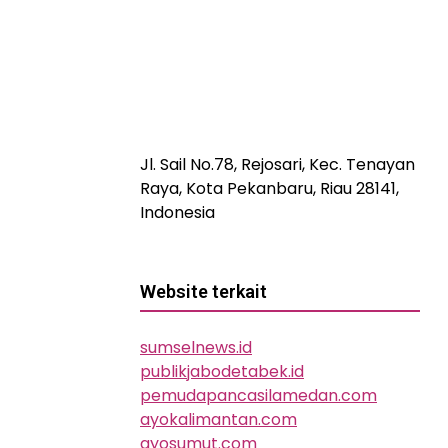
Jl. Sail No.78, Rejosari, Kec. Tenayan
Raya, Kota Pekanbaru, Riau 28141,
Indonesia
Website terkait
sumselnews.id
publikjabodetabek.id
pemudapancasilamedan.com
ayokalimantan.com
ayosumut.com