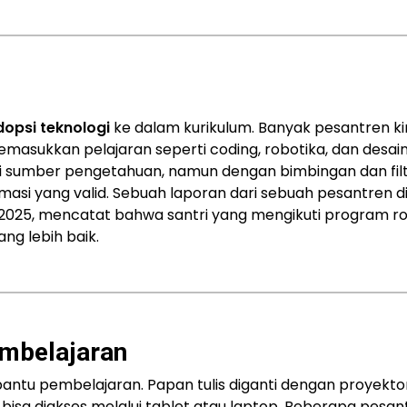
opsi teknologi
ke dalam kurikulum. Banyak pesantren kin
emasukkan pelajaran seperti coding, robotika, dan desain 
ai sumber pengetahuan, namun dengan bimbingan dan fil
si yang valid. Sebuah laporan dari sebuah pesantren d
r 2025, mencatat bahwa santri yang mengikuti program r
ng lebih baik.
mbelajaran
bantu pembelajaran. Papan tulis diganti dengan proyekto
 bisa diakses melalui tablet atau laptop. Beberapa pesan