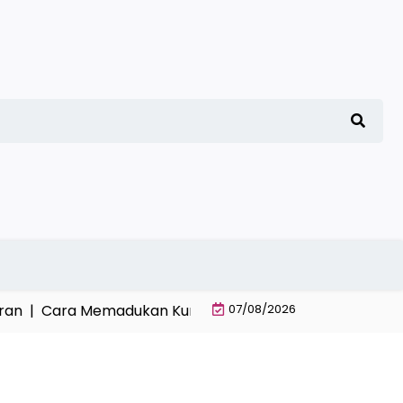
|
Cara Memadukan Kurikulum Kitab Klasik Pesantren dan 
07/08/2026