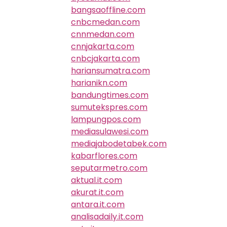
bangsaoffline.com
cnbcmedan.com
cnnmedan.com
cnnjakarta.com
cnbcjakarta.com
hariansumatra.com
harianikn.com
bandungtimes.com
sumutekspres.com
lampungpos.com
mediasulawesi.com
mediajabodetabek.com
kabarflores.com
seputarmetro.com
aktual.it.com
akurat.it.com
antara.it.com
analisadaily.it.com