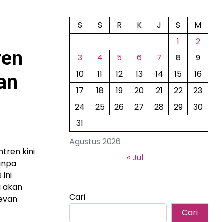
S
S
R
K
J
S
M
1
2
ren
3
4
5
6
7
8
9
10
11
12
13
14
15
16
an
17
18
19
20
21
22
23
24
25
26
27
28
29
30
31
Agustus 2026
tren kini
« Jul
anpa
 ini
i akan
Cari
levan
Cari