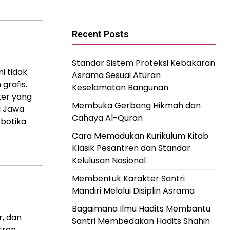
Recent Posts
Standar Sistem Proteksi Kebakaran
i tidak
Asrama Sesuai Aturan
grafis.
Keselamatan Bangunan
ter yang
Membuka Gerbang Hikmah dan
i Jawa
Cahaya Al-Quran
obotika
Cara Memadukan Kurikulum Kitab
Klasik Pesantren dan Standar
Kelulusan Nasional
Membentuk Karakter Santri
Mandiri Melalui Disiplin Asrama
Bagaimana Ilmu Hadits Membantu
r, dan
Santri Membedakan Hadits Shahih
tren