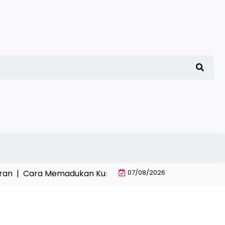
|
Cara Memadukan Kurikulum Kitab Klasik Pesantren dan 
07/08/2026