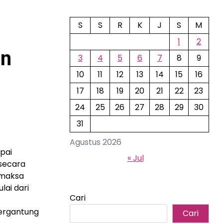
S
S
R
K
J
S
M
1
2
an
3
4
5
6
7
8
9
10
11
12
13
14
15
16
17
18
19
20
21
22
23
24
25
26
27
28
29
30
31
Agustus 2026
pai
« Jul
 secara
emaksa
lai dari
Cari
bergantung
Cari