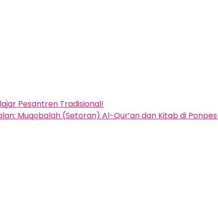
ajar Pesantren Tradisional!
falan: Muqobalah (Setoran) Al-Qur’an dan Kitab di Ponpe