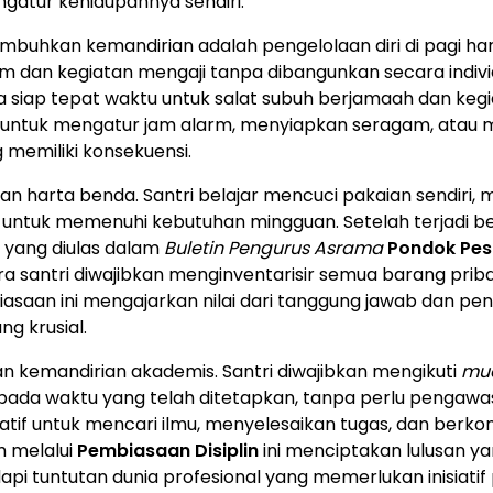
gatur kehidupannya sendiri.
uhkan kemandirian adalah pengelolaan diri di pagi hari
m dan kegiatan mengaji tanpa dibangunkan secara indiv
siap tepat waktu untuk salat subuh berjamaah dan keg
 untuk mengatur jam alarm, menyiapkan seragam, atau 
 memiliki konsekuensi.
 harta benda. Santri belajar mencuci pakaian sendiri, 
 untuk memenuhi kebutuhan mingguan. Setelah terjadi 
u yang diulas dalam
Buletin Pengurus Asrama
Pondok Pes
a santri diwajibkan menginventarisir semua barang prib
aan ini mengajarkan nilai dari tanggung jawab dan pen
g krusial.
an kemandirian akademis. Santri diwajibkan mengikuti
mu
 pada waktu yang telah ditetapkan, tanpa perlu pengawa
tif untuk mencari ilmu, menyelesaikan tugas, dan berkon
m melalui
Pembiasaan Disiplin
ini menciptakan lulusan ya
api tuntutan dunia profesional yang memerlukan inisiatif 