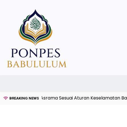
Skip
to
content
ksi Kebakaran Asrama Sesuai Aturan Keselamatan Bangu
BREAKING NEWS