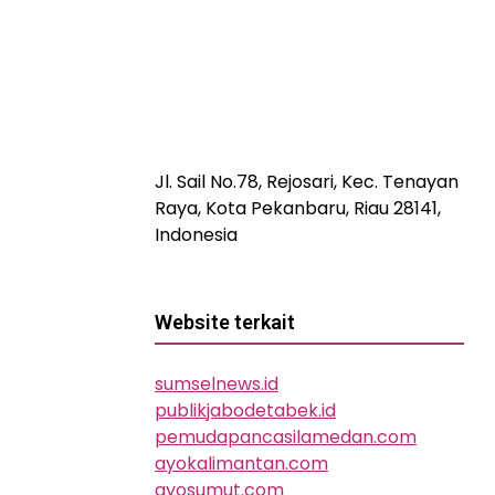
Jl. Sail No.78, Rejosari, Kec. Tenayan
Raya, Kota Pekanbaru, Riau 28141,
Indonesia
Website terkait
sumselnews.id
publikjabodetabek.id
pemudapancasilamedan.com
ayokalimantan.com
ayosumut.com