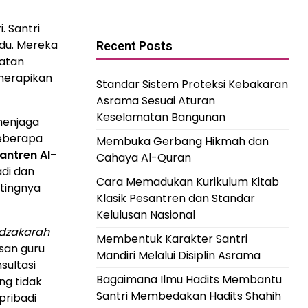
. Santri
idu. Mereka
Recent Posts
iatan
merapikan
Standar Sistem Proteksi Kebakaran
Asrama Sesuai Aturan
Keselamatan Bangunan
menjaga
beberapa
Membuka Gerbang Hikmah dan
antren Al-
Cahaya Al-Quran
adi dan
Cara Memadukan Kurikulum Kitab
tingnya
Klasik Pesantren dan Standar
Kelulusan Nasional
dzakarah
Membentuk Karakter Santri
san guru
Mandiri Melalui Disiplin Asrama
sultasi
Bagaimana Ilmu Hadits Membantu
ng tidak
Santri Membedakan Hadits Shahih
pribadi