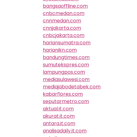
bangsaoffline.com
cnbcmedan.com
cnnmedan.com
cnnjakarta.com
cnbcjakarta.com
hariansumatra.com
harianikn.com
bandungtimes.com
sumutekspres.com
lampungpos.com
mediasulawesi.com
mediajabodetabek.com
kabarflores.com
seputarmetro.com
aktual.it.com
akurat.it.com
antara.it.com
analisadaily.it.com