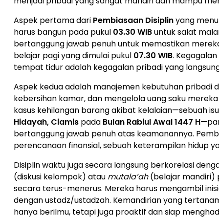
menjadi pribadi yang sangat mandiri dan mampu men
Aspek pertama dari
Pembiasaan Disiplin
yang menumb
harus bangun pada pukul
03.30 WIB
untuk salat mala
bertanggung jawab penuh untuk memastikan mereka 
belajar pagi yang dimulai pukul
07.30 WIB
. Kegagalan
tempat tidur adalah kegagalan pribadi yang langsung
Aspek kedua adalah manajemen kebutuhan pribadi dan
kebersihan kamar, dan mengelola uang saku mereka
kasus kehilangan barang akibat kelalaian—sebuah is
Hidayah, Ciamis
pada
Bulan Rabiul Awal 1447 H
—par
bertanggung jawab penuh atas keamanannya. Pembias
perencanaan finansial, sebuah keterampilan hidup yan
Disiplin waktu juga secara langsung berkorelasi deng
(diskusi kelompok) atau
mutala’ah
(belajar mandiri)
secara terus-menerus. Mereka harus mengambil inisia
dengan ustadz/ustadzah. Kemandirian yang tertana
hanya berilmu, tetapi juga proaktif dan siap menghad