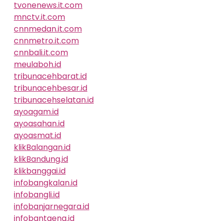
tvonenews.it.com
mnctv.it.com
cnnmedan.it.com
cnnmetro.it.com
cnnbali.it.com
meulaboh.id
tribunacehbarat.id
tribunacehbesar.id
tribunacehselatan.id
ayoagam.id
ayoasahan.id
ayoasmat.id
klikBalangan.id
klikBandung.id
klikbanggai.id
infobangkalan.id
infobangli.id
infobanjarnegara.id
infobantaeng.id