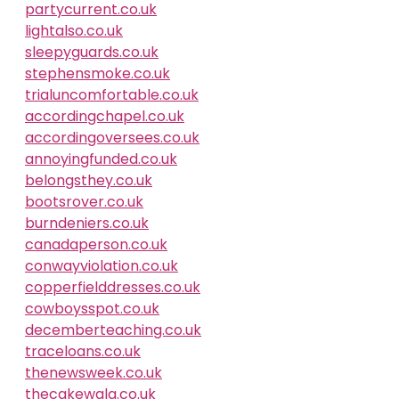
partycurrent.co.uk
lightalso.co.uk
sleepyguards.co.uk
stephensmoke.co.uk
trialuncomfortable.co.uk
accordingchapel.co.uk
accordingoversees.co.uk
annoyingfunded.co.uk
belongsthey.co.uk
bootsrover.co.uk
burndeniers.co.uk
canadaperson.co.uk
conwayviolation.co.uk
copperfielddresses.co.uk
cowboysspot.co.uk
decemberteaching.co.uk
traceloans.co.uk
thenewsweek.co.uk
thecakewala.co.uk