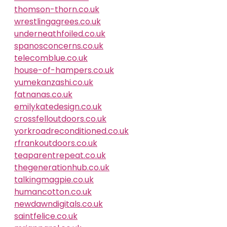
thomson-thorn.co.uk
wrestlingagrees.co.uk
underneathfoiled.co.uk
spanosconcerns.co.uk
telecomblue.co.uk
house-of-hampers.co.uk
yumekanzashi.co.uk
fatnanas.co.uk
emilykatedesign.co.uk
crossfelloutdoors.co.uk
yorkroadreconditioned.co.uk
rfrankoutdoors.co.uk
teaparentrepeat.co.uk
thegenerationhub.co.uk
talkingmagpie.co.uk
humancotton.co.uk
newdawndigitals.co.uk
saintfelice.co.uk