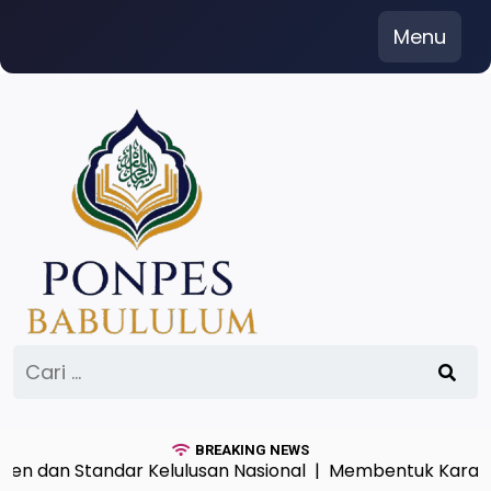
Skip
Menu
to
content
Cari
untuk:
BREAKING NEWS
an Standar Kelulusan Nasional |
Membentuk Karakter Sant