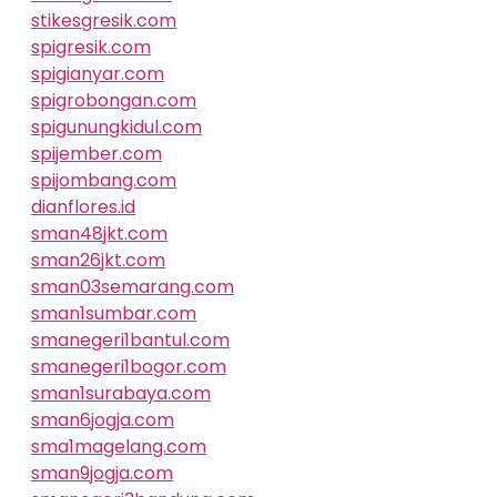
stikesgresik.com
spigresik.com
spigianyar.com
spigrobongan.com
spigunungkidul.com
spijember.com
spijombang.com
dianflores.id
sman48jkt.com
sman26jkt.com
sman03semarang.com
sman1sumbar.com
smanegeri1bantul.com
smanegeri1bogor.com
sman1surabaya.com
sman6jogja.com
sma1magelang.com
sman9jogja.com