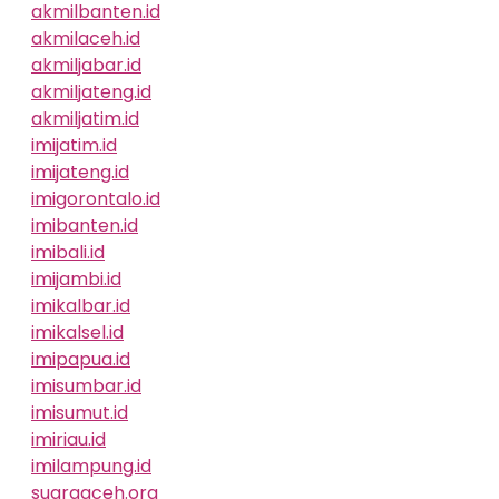
akmilbanten.id
akmilaceh.id
akmiljabar.id
akmiljateng.id
akmiljatim.id
imijatim.id
imijateng.id
imigorontalo.id
imibanten.id
imibali.id
imijambi.id
imikalbar.id
imikalsel.id
imipapua.id
imisumbar.id
imisumut.id
imiriau.id
imilampung.id
suaraaceh.org