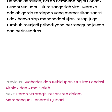
Dengan demikian,
Peran Pembimbing
di Pondok
Pesantren Babul Ulum sangatlah vital. Mereka
adalah garda terdepan yang memastikan santri
tidak hanya siap menghadapi ujian, tetapi juga
tumbuh menjadi pribadi yang bertanggung jawab
dan berintegritas.
Navigasi
Previous:
Syahadat dan Kehidupan Muslim: Fondasi
pos
Akhlak dan Amal Saleh
Next:
Peran Strategis Pesantren dalam
Membangun Generasi Qur’ani