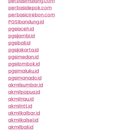
perbasimalang.com
perbasidepok.com
perbasicirebon.com
PGSIbandung.id
pgsiaceh.id
pgsijambi.id
pgsibali.id
pgsijakarta.id
pgsimedan.id
pgsilombok.id
pgsimaluku.id
pgsimanado.id
akmilsumbar.id
akmilpapua.id
akmilriau.id
akmilntt.id
akmilkalbar.id
akmilkalsel.id
akmilbali.id