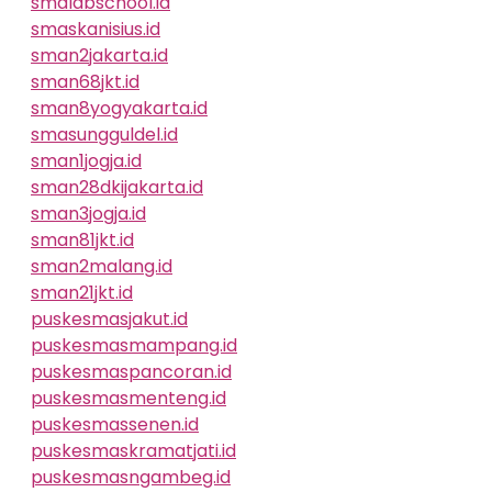
smalabschool.id
smaskanisius.id
sman2jakarta.id
sman68jkt.id
sman8yogyakarta.id
smasungguldel.id
sman1jogja.id
sman28dkijakarta.id
sman3jogja.id
sman81jkt.id
sman2malang.id
sman21jkt.id
puskesmasjakut.id
puskesmasmampang.id
puskesmaspancoran.id
puskesmasmenteng.id
puskesmassenen.id
puskesmaskramatjati.id
puskesmasngambeg.id