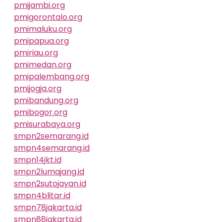
pmijambi.org
pmigorontalo.org
pmimaluku.org
pmipapua.org
pmiriau.org
pmimedan.org
pmipalembang.org
pmijogja.org
pmibandung.org
pmibogor.org
pmisurabaya.org
smpn2semarang.id
smpn4semarang.id
smpn14jkt.id
smpn2lumajang.id
smpn2sutojayan.id
smpn4blitar.id
smpn78jakarta.id
smpn88jakarta.id