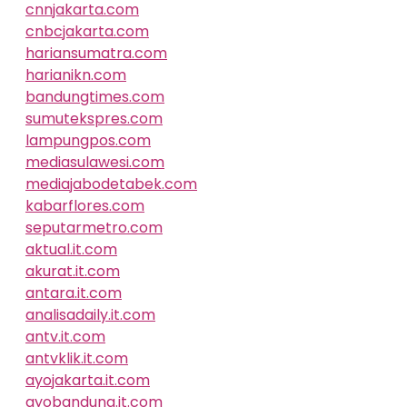
cnnjakarta.com
cnbcjakarta.com
hariansumatra.com
harianikn.com
bandungtimes.com
sumutekspres.com
lampungpos.com
mediasulawesi.com
mediajabodetabek.com
kabarflores.com
seputarmetro.com
aktual.it.com
akurat.it.com
antara.it.com
analisadaily.it.com
antv.it.com
antvklik.it.com
ayojakarta.it.com
ayobandung.it.com