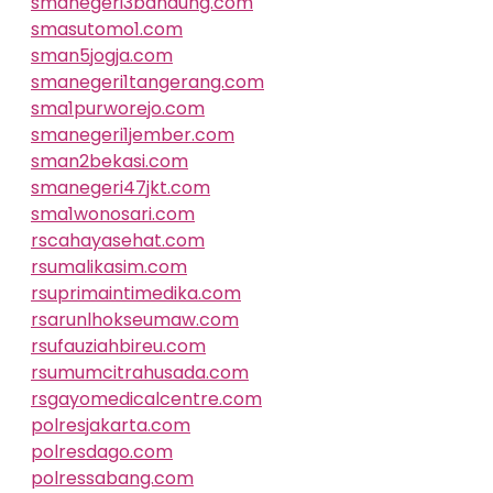
smanegeri3bandung.com
smasutomo1.com
sman5jogja.com
smanegeri1tangerang.com
sma1purworejo.com
smanegeri1jember.com
sman2bekasi.com
smanegeri47jkt.com
sma1wonosari.com
rscahayasehat.com
rsumalikasim.com
rsuprimaintimedika.com
rsarunlhokseumaw.com
rsufauziahbireu.com
rsumumcitrahusada.com
rsgayomedicalcentre.com
polresjakarta.com
polresdago.com
polressabang.com