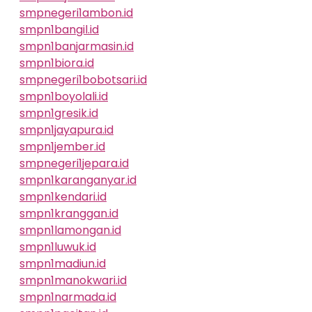
smpnegeri1ambon.id
smpn1bangil.id
smpn1banjarmasin.id
smpn1biora.id
smpnegeri1bobotsari.id
smpn1boyolali.id
smpn1gresik.id
smpn1jayapura.id
smpn1jember.id
smpnegeri1jepara.id
smpn1karanganyar.id
smpn1kendari.id
smpn1kranggan.id
smpn1lamongan.id
smpn1luwuk.id
smpn1madiun.id
smpn1manokwari.id
smpn1narmada.id