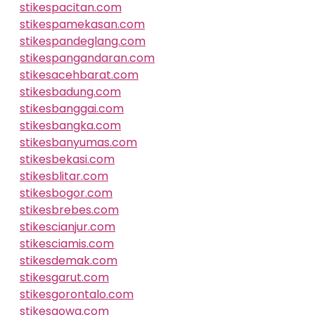
stikespacitan.com
stikespamekasan.com
stikespandeglang.com
stikespangandaran.com
stikesacehbarat.com
stikesbadung.com
stikesbanggai.com
stikesbangka.com
stikesbanyumas.com
stikesbekasi.com
stikesblitar.com
stikesbogor.com
stikesbrebes.com
stikescianjur.com
stikesciamis.com
stikesdemak.com
stikesgarut.com
stikesgorontalo.com
stikesgowa.com