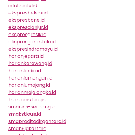
infobantul.id
ekspresbekasi.id
ekspresbone.id
eksprescianjur.id
ekspresgresik.id
ekspresgorontalo.id
ekspresindramayu.id
harianjepara.id
hariankarawang.id
hariankediri.id
harianlamongan.id
harianlumajang.id
harianmajalengka.id
harianmalang.id
smanics-serpong.id
smakstlouis.id
smapraditadirgantara.id
sman8jakarta.id