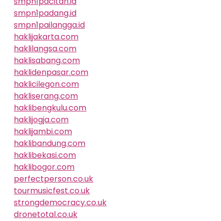
smpn1pacitan.id
smpn1padang.id
smpn1pailangga.id
haklijakarta.com
haklilangsa.com
haklisabang.com
haklidenpasar.com
haklicilegon.com
hakliserang.com
haklibengkulu.com
haklijogja.com
haklijambi.com
haklibandung.com
haklibekasi.com
haklibogor.com
perfectperson.co.uk
tourmusicfest.co.uk
strongdemocracy.co.uk
dronetotal.co.uk