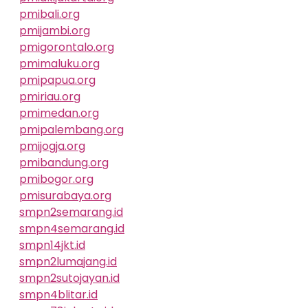
pmibali.org
pmijambi.org
pmigorontalo.org
pmimaluku.org
pmipapua.org
pmiriau.org
pmimedan.org
pmipalembang.org
pmijogja.org
pmibandung.org
pmibogor.org
pmisurabaya.org
smpn2semarang.id
smpn4semarang.id
smpn14jkt.id
smpn2lumajang.id
smpn2sutojayan.id
smpn4blitar.id