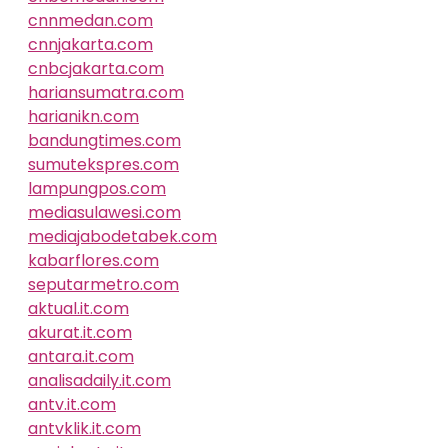
cnnmedan.com
cnnjakarta.com
cnbcjakarta.com
hariansumatra.com
harianikn.com
bandungtimes.com
sumutekspres.com
lampungpos.com
mediasulawesi.com
mediajabodetabek.com
kabarflores.com
seputarmetro.com
aktual.it.com
akurat.it.com
antara.it.com
analisadaily.it.com
antv.it.com
antvklik.it.com