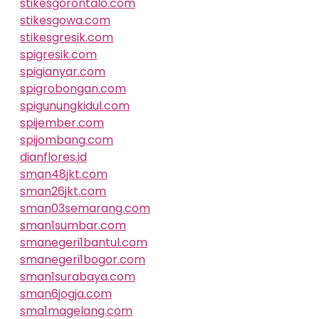
stikesgorontalo.com
stikesgowa.com
stikesgresik.com
spigresik.com
spigianyar.com
spigrobongan.com
spigunungkidul.com
spijember.com
spijombang.com
dianflores.id
sman48jkt.com
sman26jkt.com
sman03semarang.com
sman1sumbar.com
smanegeri1bantul.com
smanegeri1bogor.com
sman1surabaya.com
sman6jogja.com
sma1magelang.com