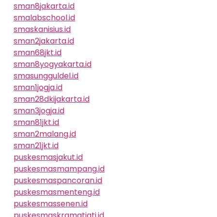
sman8jakarta.id
smalabschool.id
smaskanisius.id
sman2jakarta.id
sman68jkt.id
sman8yogyakarta.id
smasungguldel.id
sman1jogja.id
sman28dkijakarta.id
sman3jogja.id
sman81jkt.id
sman2malang.id
sman21jkt.id
puskesmasjakut.id
puskesmasmampang.id
puskesmaspancoran.id
puskesmasmenteng.id
puskesmassenen.id
puskesmaskramatjati.id