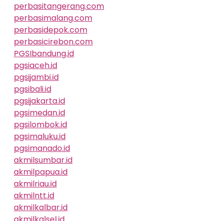
perbasitangerang.com
perbasimalang.com
perbasidepok.com
perbasicirebon.com
PGSIbandung.id
pgsiaceh.id
pgsijambi.id
pgsibali.id
pgsijakarta.id
pgsimedan.id
pgsilombok.id
pgsimaluku.id
pgsimanado.id
akmilsumbar.id
akmilpapua.id
akmilriau.id
akmilntt.id
akmilkalbar.id
akmilkalsel.id