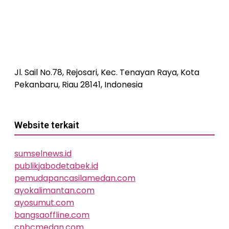
Jl. Sail No.78, Rejosari, Kec. Tenayan Raya, Kota
Pekanbaru, Riau 28141, Indonesia
Website terkait
sumselnews.id
publikjabodetabek.id
pemudapancasilamedan.com
ayokalimantan.com
ayosumut.com
bangsaoffline.com
cnbcmedan.com