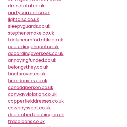
dronetotal.co.uk
partycurrent.co.uk
lightalso.co.uk
sleepyguards.co.uk
stephensmoke.co.uk
trialuncomfortable.co.uk
accordingchapel.co.uk
accordingoversees.co.uk
annoyingfunded.co.uk
belongsthey.co.uk
bootsrover.co.uk
burndeniers.co.uk
canadaperson.co.uk
conwayviolation.co.uk
copperfielddresses.co.uk
cowboysspot.co.uk
decemberteaching.co.uk
traceloans.co.uk