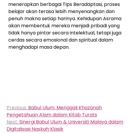
menerapkan berbagai Tips Beradaptasi, proses
belajar akan terasa lebih menyenangkan dan
penuh makna setiap harinya. Kehidupan Asrama
akan membentuk mereka menjadi pribadi yang
tidak hanya pintar secara intelektual, tetapi juga
cerdas secara emosional dan spiritual dalam
menghadapi masa depan.
Navigasi
Previous:
Babul Ulum: Menggali Khazanah
pos
Pengetahuan Alam dalam Kitab Turats
Next:
Sinergi Babul Ulum & Universiti Malaya dalam
Digitalisasi Naskah Klasik