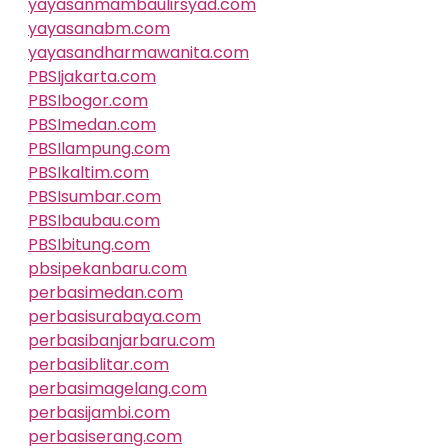
yayasanmambaulirsyad.com
yayasanabm.com
yayasandharmawanita.com
PBSIjakarta.com
PBSIbogor.com
PBSImedan.com
PBSIlampung.com
PBSIkaltim.com
PBSIsumbar.com
PBSIbaubau.com
PBSIbitung.com
pbsipekanbaru.com
perbasimedan.com
perbasisurabaya.com
perbasibanjarbaru.com
perbasiblitar.com
perbasimagelang.com
perbasijambi.com
perbasiserang.com