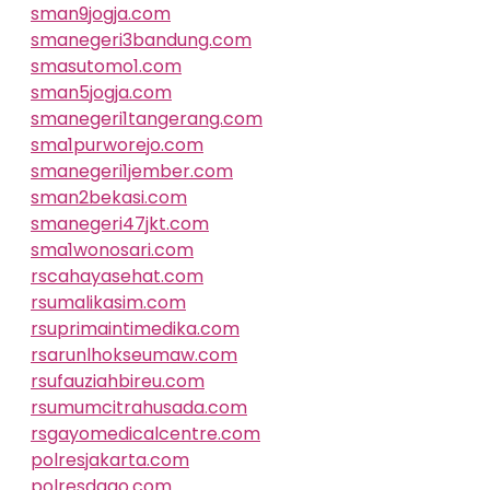
sman9jogja.com
smanegeri3bandung.com
smasutomo1.com
sman5jogja.com
smanegeri1tangerang.com
sma1purworejo.com
smanegeri1jember.com
sman2bekasi.com
smanegeri47jkt.com
sma1wonosari.com
rscahayasehat.com
rsumalikasim.com
rsuprimaintimedika.com
rsarunlhokseumaw.com
rsufauziahbireu.com
rsumumcitrahusada.com
rsgayomedicalcentre.com
polresjakarta.com
polresdago.com