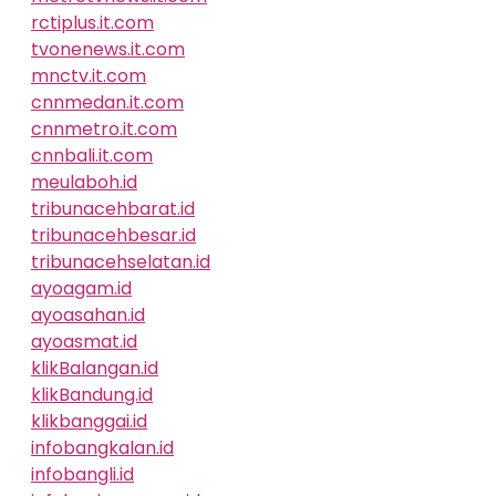
rctiplus.it.com
tvonenews.it.com
mnctv.it.com
cnnmedan.it.com
cnnmetro.it.com
cnnbali.it.com
meulaboh.id
tribunacehbarat.id
tribunacehbesar.id
tribunacehselatan.id
ayoagam.id
ayoasahan.id
ayoasmat.id
klikBalangan.id
klikBandung.id
klikbanggai.id
infobangkalan.id
infobangli.id