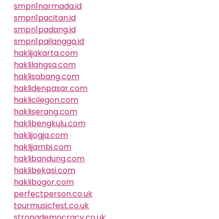
smpn1narmada.id
smpn1pacitan.id
smpn1padang.id
smpn1pailangga.id
haklijakarta.com
haklilangsa.com
haklisabang.com
haklidenpasar.com
haklicilegon.com
hakliserang.com
haklibengkulu.com
haklijogja.com
haklijambi.com
haklibandung.com
haklibekasi.com
haklibogor.com
perfectperson.co.uk
tourmusicfest.co.uk
strongdemocracy.co.uk