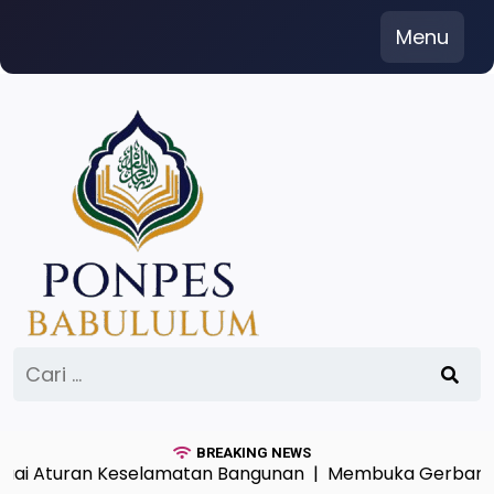
Skip
Menu
to
content
Cari
untuk:
BREAKING NEWS
 Aturan Keselamatan Bangunan |
Membuka Gerbang Hik