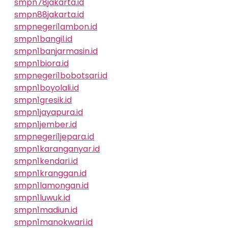
smpn78jakarta.id
smpn88jakarta.id
smpnegeri1ambon.id
smpn1bangil.id
smpn1banjarmasin.id
smpn1biora.id
smpnegeri1bobotsari.id
smpn1boyolali.id
smpn1gresik.id
smpn1jayapura.id
smpn1jember.id
smpnegeri1jepara.id
smpn1karanganyar.id
smpn1kendari.id
smpn1kranggan.id
smpn1lamongan.id
smpn1luwuk.id
smpn1madiun.id
smpn1manokwari.id