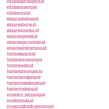
infobanjarnegara.id
infobantaeng.id
infobantul.id
ekspresbekasi.id
ekspresbone.id
eksprescianjur.id
ekspresgresik.id
ekspresgorontalo.id
ekspresindramayu.id
harianjepara.id
hariankarawang.id
hariankediri.id
harianlamongan.id
harianlumajang.id
harianmajalengka.id
harianmalang.id
smanics-serpong.id
smakstlouis.id
smapraditadirgantara.id