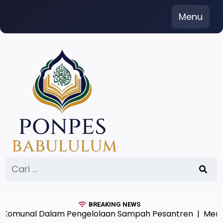
Skip
Menu
to
content
Cari
untuk:
BREAKING NEWS
unal Dalam Pengelolaan Sampah Pesantren |
Menimba I