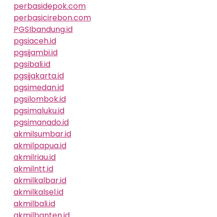
perbasidepok.com
perbasicirebon.com
PGSIbandung.id
pgsiaceh.id
pgsijambi.id
pgsibali.id
pgsijakarta.id
pgsimedan.id
pgsilombok.id
pgsimaluku.id
pgsimanado.id
akmilsumbar.id
akmilpapua.id
akmilriau.id
akmilntt.id
akmilkalbar.id
akmilkalsel.id
akmilbali.id
akmilbanten.id