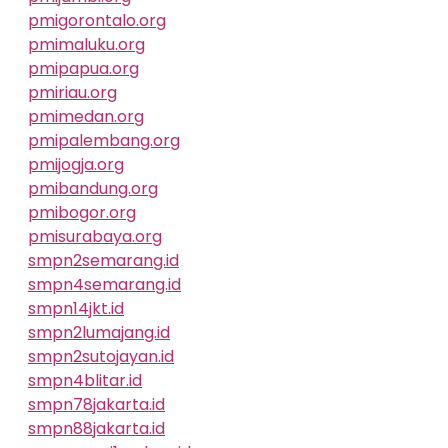
pmigorontalo.org
pmimaluku.org
pmipapua.org
pmiriau.org
pmimedan.org
pmipalembang.org
pmijogja.org
pmibandung.org
pmibogor.org
pmisurabaya.org
smpn2semarang.id
smpn4semarang.id
smpn14jkt.id
smpn2lumajang.id
smpn2sutojayan.id
smpn4blitar.id
smpn78jakarta.id
smpn88jakarta.id