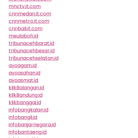
mnctv.it.com
cnnmedan.it.com
cnnmetro.it.com
cnnbali.it.com
meulaboh.id
tribunacehbarat.id
tribunacehbesar.id
tribunacehselatan.id
ayoagam.id
ayoasahan.id
ayoasmat.id
klikBalangan.id
klikBandung.id
klikbanggai.id
infobangkalan.id
infobangli.id
infobanjarnegara.id
infobantaeng.id