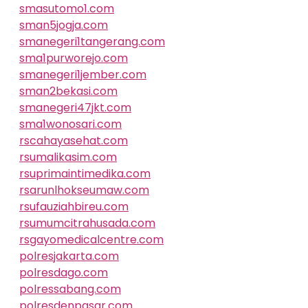
smasutomo1.com
sman5jogja.com
smanegeri1tangerang.com
sma1purworejo.com
smanegeri1jember.com
sman2bekasi.com
smanegeri47jkt.com
sma1wonosari.com
rscahayasehat.com
rsumalikasim.com
rsuprimaintimedika.com
rsarunlhokseumaw.com
rsufauziahbireu.com
rsumumcitrahusada.com
rsgayomedicalcentre.com
polresjakarta.com
polresdago.com
polressabang.com
polresdenpasar.com