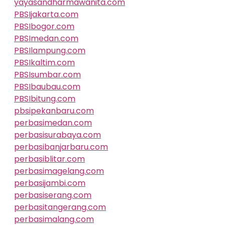
yayasandharmawanita.com
PBSIjakarta.com
PBSIbogor.com
PBSImedan.com
PBSIlampung.com
PBSIkaltim.com
PBSIsumbar.com
PBSIbaubau.com
PBSIbitung.com
pbsipekanbaru.com
perbasimedan.com
perbasisurabaya.com
perbasibanjarbaru.com
perbasiblitar.com
perbasimagelang.com
perbasijambi.com
perbasiserang.com
perbasitangerang.com
perbasimalang.com