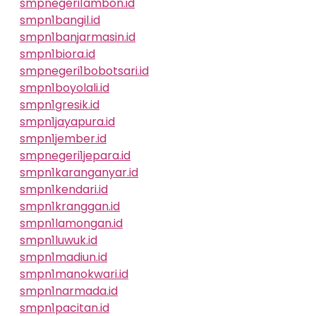
smpnegeri1ambon.id
smpn1bangil.id
smpn1banjarmasin.id
smpn1biora.id
smpnegeri1bobotsari.id
smpn1boyolali.id
smpn1gresik.id
smpn1jayapura.id
smpn1jember.id
smpnegeri1jepara.id
smpn1karanganyar.id
smpn1kendari.id
smpn1kranggan.id
smpn1lamongan.id
smpn1luwuk.id
smpn1madiun.id
smpn1manokwari.id
smpn1narmada.id
smpn1pacitan.id