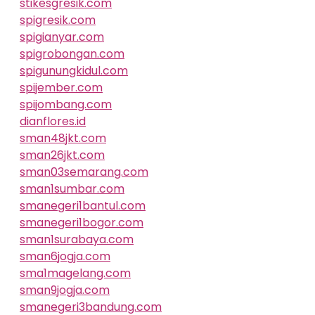
stikesgresik.com
spigresik.com
spigianyar.com
spigrobongan.com
spigunungkidul.com
spijember.com
spijombang.com
dianflores.id
sman48jkt.com
sman26jkt.com
sman03semarang.com
sman1sumbar.com
smanegeri1bantul.com
smanegeri1bogor.com
sman1surabaya.com
sman6jogja.com
sma1magelang.com
sman9jogja.com
smanegeri3bandung.com