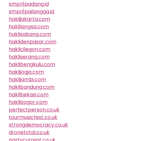
smpn1padang.id
smpn1pailangga.id
haklijakarta.com
haklilangsa.com
haklisabang.com
haklidenpasar.com
haklicilegon.com
hakliserang.com
haklibengkulu.com
haklijogja.com
haklijambi.com
haklibandung.com
haklibekasi.com
haklibogor.com
perfectperson.co.uk
tourmusicfest.co.uk
strongdemocracy.co.uk
dronetotal.co.uk
partycurrent.co.uk