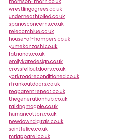
thomson-thorn.co.uk
wrestlingagrees.co.uk
underneathfoiled.co.uk
spanosconcerns.co.uk
telecomblue.co.uk
house-of-hampers.co.uk
yumekanzashi.co.uk
fatnanas.co.uk
emilykatedesign.co.uk
crossfelloutdoors.co.uk
yorkroadreconditioned.co.uk
rfrankoutdoors.co.uk
teaparentrepeat.co.uk
thegenerationhub.co.uk
talkingmagpie.co.uk
humancotton.co.uk
newdawndigitals.co.uk
saintfelice.co.uk
mrjapparel.co.uk