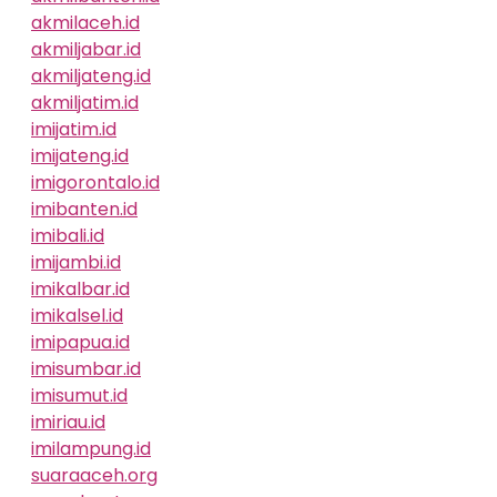
akmilaceh.id
akmiljabar.id
akmiljateng.id
akmiljatim.id
imijatim.id
imijateng.id
imigorontalo.id
imibanten.id
imibali.id
imijambi.id
imikalbar.id
imikalsel.id
imipapua.id
imisumbar.id
imisumut.id
imiriau.id
imilampung.id
suaraaceh.org