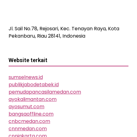
Jl. Sail No.78, Rejosari, Kec. Tenayan Raya, Kota
Pekanbaru, Riau 28141, Indonesia
Website terkait
sumselnews.id
publikjabodetabek.id
pemudapancasilamedan.com
ayokalimantan.com
ayosumut.com
bangsaoffline.com
cnbcmedan.com
cnnmedan.com
cnnjakarta.com