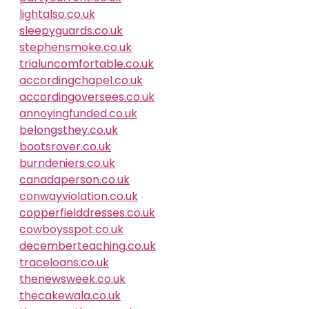
lightalso.co.uk
sleepyguards.co.uk
stephensmoke.co.uk
trialuncomfortable.co.uk
accordingchapel.co.uk
accordingoversees.co.uk
annoyingfunded.co.uk
belongsthey.co.uk
bootsrover.co.uk
burndeniers.co.uk
canadaperson.co.uk
conwayviolation.co.uk
copperfielddresses.co.uk
cowboysspot.co.uk
decemberteaching.co.uk
traceloans.co.uk
thenewsweek.co.uk
thecakewala.co.uk