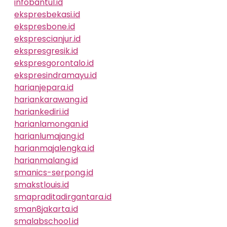
infobantul.id
ekspresbekasi.id
ekspresbone.id
eksprescianjur.id
ekspresgresik.id
ekspresgorontalo.id
ekspresindramayu.id
harianjepara.id
hariankarawang.id
hariankediri.id
harianlamongan.id
harianlumajang.id
harianmajalengka.id
harianmalang.id
smanics-serpong.id
smakstlouis.id
smapraditadirgantara.id
sman8jakarta.id
smalabschool.id