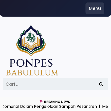
Skip
Menu
to
content
Cari
untuk:
BREAKING NEWS
unal Dalam Pengelolaan Sampah Pesantren |
Menimba 