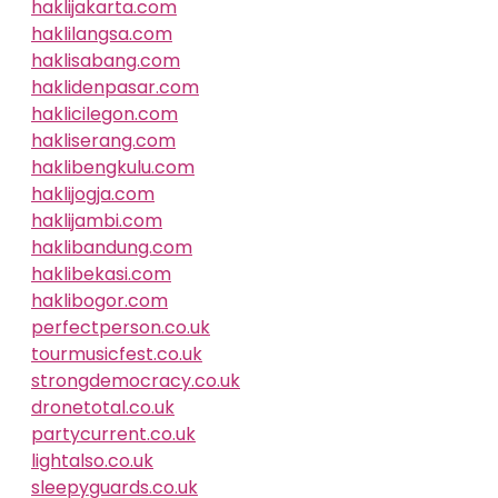
haklijakarta.com
haklilangsa.com
haklisabang.com
haklidenpasar.com
haklicilegon.com
hakliserang.com
haklibengkulu.com
haklijogja.com
haklijambi.com
haklibandung.com
haklibekasi.com
haklibogor.com
perfectperson.co.uk
tourmusicfest.co.uk
strongdemocracy.co.uk
dronetotal.co.uk
partycurrent.co.uk
lightalso.co.uk
sleepyguards.co.uk