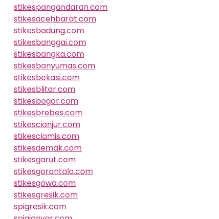
stikespangandaran.com
stikesacehbarat.com
stikesbadung.com
stikesbanggai.com
stikesbangka.com
stikesbanyumas.com
stikesbekasi.com
stikesblitar.com
stikesbogor.com
stikesbrebes.com
stikescianjur.com
stikesciamis.com
stikesdemak.com
stikesgarut.com
stikesgorontalo.com
stikesgowa.com
stikesgresik.com
spigresik.com
spigianyar.com