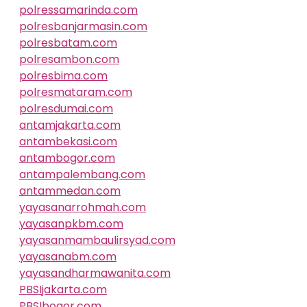
polressamarinda.com
polresbanjarmasin.com
polresbatam.com
polresambon.com
polresbima.com
polresmataram.com
polresdumai.com
antamjakarta.com
antambekasi.com
antambogor.com
antampalembang.com
antammedan.com
yayasanarrohmah.com
yayasanpkbm.com
yayasanmambaulirsyad.com
yayasanabm.com
yayasandharmawanita.com
PBSIjakarta.com
PBSIbogor.com