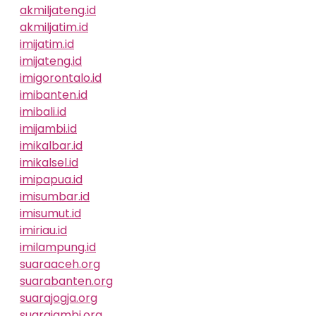
akmiljateng.id
akmiljatim.id
imijatim.id
imijateng.id
imigorontalo.id
imibanten.id
imibali.id
imijambi.id
imikalbar.id
imikalsel.id
imipapua.id
imisumbar.id
imisumut.id
imiriau.id
imilampung.id
suaraaceh.org
suarabanten.org
suarajogja.org
suarajambi.org