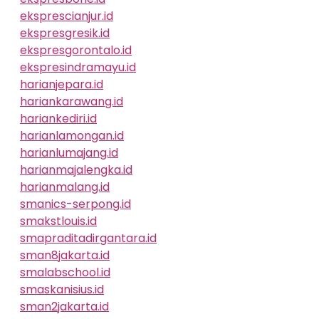
eksprescianjur.id
ekspresgresik.id
ekspresgorontalo.id
ekspresindramayu.id
harianjepara.id
hariankarawang.id
hariankediri.id
harianlamongan.id
harianlumajang.id
harianmajalengka.id
harianmalang.id
smanics-serpong.id
smakstlouis.id
smapraditadirgantara.id
sman8jakarta.id
smalabschool.id
smaskanisius.id
sman2jakarta.id