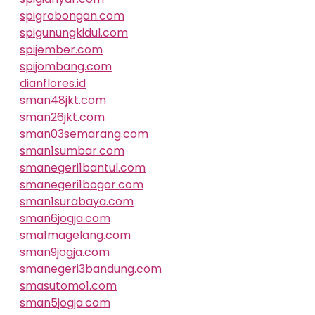
spigrobongan.com
spigunungkidul.com
spijember.com
spijombang.com
dianflores.id
sman48jkt.com
sman26jkt.com
sman03semarang.com
sman1sumbar.com
smanegeri1bantul.com
smanegeri1bogor.com
sman1surabaya.com
sman6jogja.com
sma1magelang.com
sman9jogja.com
smanegeri3bandung.com
smasutomo1.com
sman5jogja.com