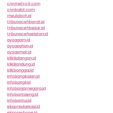
cnnmetro.it.com
cnnbali.it.com
meulaboh.id
tribunacehbarat.id
tribunacehbesar.id
tribunacehselatan.id
ayoagam.id
ayoasahan.id
ayoasmat.id
klikBalangan.id
klikBandung.id
klikbanggai.id
infobangkalan.id
infobangli.id
infobanjarnegara.id
infobantaeng.id
infobantul.id
ekspresbekasi.id
ekspresbone.id