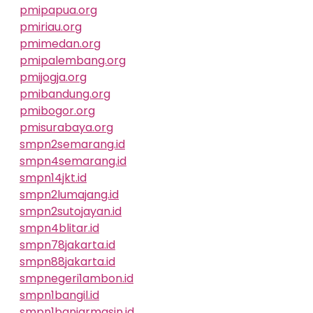
pmipapua.org
pmiriau.org
pmimedan.org
pmipalembang.org
pmijogja.org
pmibandung.org
pmibogor.org
pmisurabaya.org
smpn2semarang.id
smpn4semarang.id
smpn14jkt.id
smpn2lumajang.id
smpn2sutojayan.id
smpn4blitar.id
smpn78jakarta.id
smpn88jakarta.id
smpnegeri1ambon.id
smpn1bangil.id
smpn1banjarmasin.id