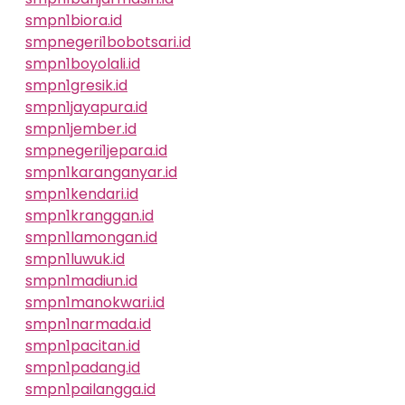
smpn1biora.id
smpnegeri1bobotsari.id
smpn1boyolali.id
smpn1gresik.id
smpn1jayapura.id
smpn1jember.id
smpnegeri1jepara.id
smpn1karanganyar.id
smpn1kendari.id
smpn1kranggan.id
smpn1lamongan.id
smpn1luwuk.id
smpn1madiun.id
smpn1manokwari.id
smpn1narmada.id
smpn1pacitan.id
smpn1padang.id
smpn1pailangga.id