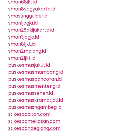
sman68jkt.id
sman8yogyakarta.id
smasungguldel.id
sman1jogja.id
sman28dkijakarta.id
sman3jogja.id
sman81jkt.id
sman2malang.id
sman21jkt.id
puskesmasjakut.id
puskesmasmampang.id
puskesmaspancoran.id
puskesmasmenteng.id
puskesmassenen.id
puskesmaskramatjati.id
puskesmasngambeg.id
stikespacitan.com
stikespamekasan.com
stikespandeglang.com