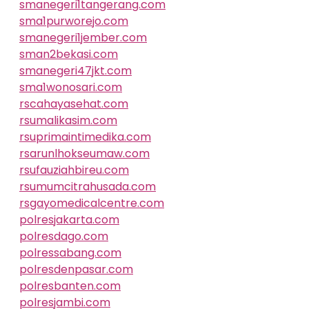
smanegeri1tangerang.com
sma1purworejo.com
smanegeri1jember.com
sman2bekasi.com
smanegeri47jkt.com
sma1wonosari.com
rscahayasehat.com
rsumalikasim.com
rsuprimaintimedika.com
rsarunlhokseumaw.com
rsufauziahbireu.com
rsumumcitrahusada.com
rsgayomedicalcentre.com
polresjakarta.com
polresdago.com
polressabang.com
polresdenpasar.com
polresbanten.com
polresjambi.com