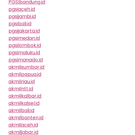
PGSIbandung.id
pgsiaceh.id
pgsijambi.id
pgsibali.id
pgsijakarta.id
pgsimedan.id
pgsilombok.id
pgsimaluku.id
pgsimanado.id
akmilsumbar.id
akmilpapua.id
akmilriau.id
akmilntt.id
akmilkalbar.id
akmilkalsel.id
akmilbali.id
akmilbanten.id
akmilaceh.id
akmiljabar.id