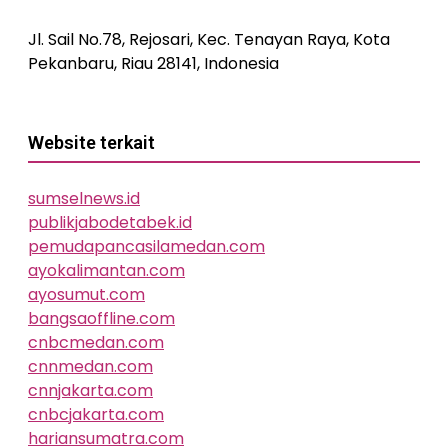
Jl. Sail No.78, Rejosari, Kec. Tenayan Raya, Kota
Pekanbaru, Riau 28141, Indonesia
Website terkait
sumselnews.id
publikjabodetabek.id
pemudapancasilamedan.com
ayokalimantan.com
ayosumut.com
bangsaoffline.com
cnbcmedan.com
cnnmedan.com
cnnjakarta.com
cnbcjakarta.com
hariansumatra.com