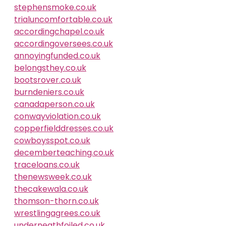
stephensmoke.co.uk
trialuncomfortable.co.uk
accordingchapel.co.uk
accordingoversees.co.uk
annoyingfunded.co.uk
belongsthey.co.uk
bootsrover.co.uk
burndeniers.co.uk
canadaperson.co.uk
conwayviolation.co.uk
copperfielddresses.co.uk
cowboysspot.co.uk
decemberteaching.co.uk
traceloans.co.uk
thenewsweek.co.uk
thecakewala.co.uk
thomson-thorn.co.uk
wrestlingagrees.co.uk
underneathfoiled.co.uk