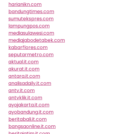
harianikn.com
bandungtimes.com
sumutekspres.com
lampungpos.com
mediasulawesi.com
mediajabodetabek.com
kabarflores.com
seputarmetro.com
aktual.it.com
akurat.it.com
antara.it.com
analisadaily.it.com
antv.it.com
antvklik.it.com
ayojakarta.it.com
ayobandung.it.com
beritabali.it.com
bangsaonline.it.com
beritajatim.it.com