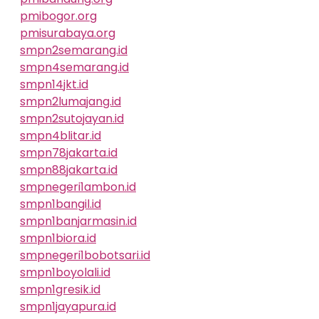
pmibogor.org
pmisurabaya.org
smpn2semarang.id
smpn4semarang.id
smpn14jkt.id
smpn2lumajang.id
smpn2sutojayan.id
smpn4blitar.id
smpn78jakarta.id
smpn88jakarta.id
smpnegeri1ambon.id
smpn1bangil.id
smpn1banjarmasin.id
smpn1biora.id
smpnegeri1bobotsari.id
smpn1boyolali.id
smpn1gresik.id
smpn1jayapura.id