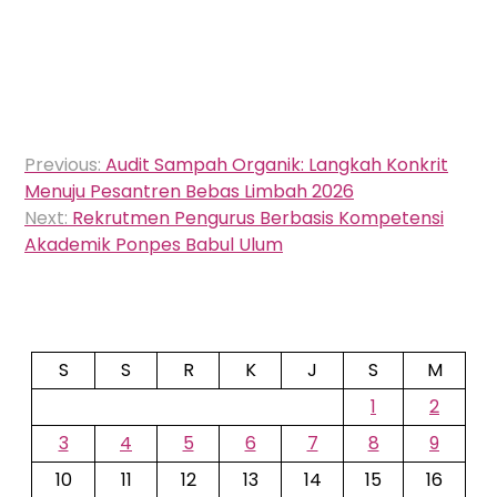
Navigasi
Previous:
Audit Sampah Organik: Langkah Konkrit
pos
Menuju Pesantren Bebas Limbah 2026
Next:
Rekrutmen Pengurus Berbasis Kompetensi
Akademik Ponpes Babul Ulum
S
S
R
K
J
S
M
1
2
3
4
5
6
7
8
9
10
11
12
13
14
15
16