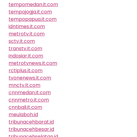
tempomedan.it.com
tempojogja.it.com
tempopapua.it.com
idntimes.it.com
metrotv.it.com
sctv.it.com
transtv.it.com
indosiar.it.com
metrotvnews.it.com
rctiplus.it.com
tvonenews.it.com
mnctv.it.com
cnnmedan.it.com
cnnmetro.it.com
cnnbali.it.com
meulaboh.id
tribunacehbarat.id
tribunacehbesar.id
tribunacehselatan.id