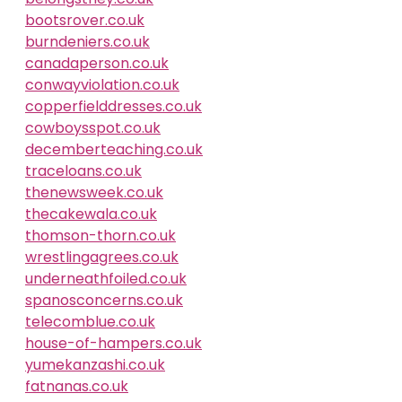
bootsrover.co.uk
burndeniers.co.uk
canadaperson.co.uk
conwayviolation.co.uk
copperfielddresses.co.uk
cowboysspot.co.uk
decemberteaching.co.uk
traceloans.co.uk
thenewsweek.co.uk
thecakewala.co.uk
thomson-thorn.co.uk
wrestlingagrees.co.uk
underneathfoiled.co.uk
spanosconcerns.co.uk
telecomblue.co.uk
house-of-hampers.co.uk
yumekanzashi.co.uk
fatnanas.co.uk