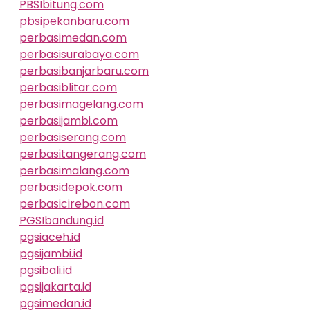
PBSIbitung.com
pbsipekanbaru.com
perbasimedan.com
perbasisurabaya.com
perbasibanjarbaru.com
perbasiblitar.com
perbasimagelang.com
perbasijambi.com
perbasiserang.com
perbasitangerang.com
perbasimalang.com
perbasidepok.com
perbasicirebon.com
PGSIbandung.id
pgsiaceh.id
pgsijambi.id
pgsibali.id
pgsijakarta.id
pgsimedan.id