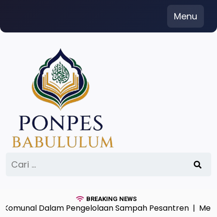
Skip
Menu
to
content
Cari
untuk:
BREAKING NEWS
unal Dalam Pengelolaan Sampah Pesantren |
Menimba 