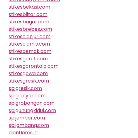
stikesbekasi.com
stikesblitar.com
stikesbogor.com
stikesbrebes.com
stikescianjur.com
stikesciamis.com
stikesdemak.com
stikesgarut.com
stikesgorontalo.com
stikesgowa.com
stikesgresik.com
spigresik.com
spigianyar.com
spigrobongan.com
spigunungkidul.com
spijember.com
spijombang.com
dianflores.id