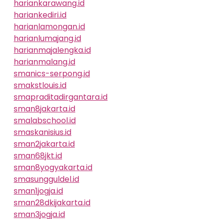
hariankarawang.id
hariankediri.id
harianlamongan.id
harianlumajang.id
harianmajalengka.id
harianmalang.id
smanics-serpong.id
smakstlouis.id
smapraditadirgantara.id
sman8jakarta.id
smalabschool.id
smaskanisius.id
sman2jakarta.id
sman68jkt.id
sman8yogyakarta.id
smasungguldel.id
sman1jogja.id
sman28dkijakarta.id
sman3jogja.id