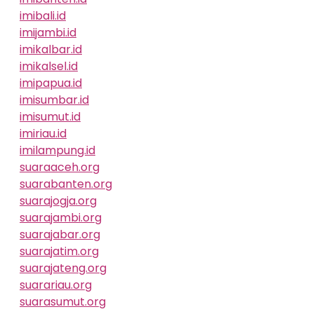
imibali.id
imijambi.id
imikalbar.id
imikalsel.id
imipapua.id
imisumbar.id
imisumut.id
imiriau.id
imilampung.id
suaraaceh.org
suarabanten.org
suarajogja.org
suarajambi.org
suarajabar.org
suarajatim.org
suarajateng.org
suarariau.org
suarasumut.org