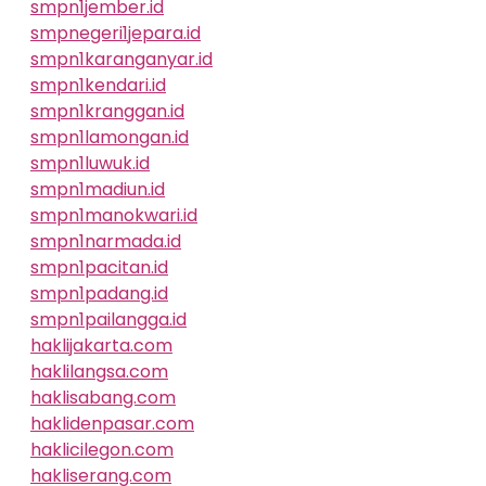
smpn1jember.id
smpnegeri1jepara.id
smpn1karanganyar.id
smpn1kendari.id
smpn1kranggan.id
smpn1lamongan.id
smpn1luwuk.id
smpn1madiun.id
smpn1manokwari.id
smpn1narmada.id
smpn1pacitan.id
smpn1padang.id
smpn1pailangga.id
haklijakarta.com
haklilangsa.com
haklisabang.com
haklidenpasar.com
haklicilegon.com
hakliserang.com