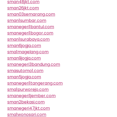
sman48jkt.com
sman26jkt.com
sman03semarang.com
sman1sumbar.com
smanegeri1bantul.com
smanegeri1bogor.com
sman1surabaya.com
sman6jogja.com
sma1magelang.com
sman9jogja.com
smanegeri3bandung.com
smasutomo1.com
sman5jogja.com
smanegeri1tangerang.com
sma1purworejo.com
smanegeri1jember.com
sman2bekasi.com
smanegeri47jkt.com
sma1wonosari.com