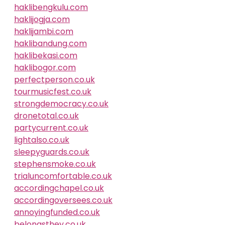
haklibengkulu.com
haklijogja.com
haklijambi.com
haklibandung.com
haklibekasi.com
haklibogor.com
perfectperson.co.uk
tourmusicfest.co.uk
strongdemocracy.co.uk
dronetotal.co.uk
partycurrent.co.uk
lightalso.co.uk
sleepyguards.co.uk
stephensmoke.co.uk
trialuncomfortable.co.uk
accordingchapel.co.uk
accordingoversees.co.uk
annoyingfunded.co.uk
belongsthey.co.uk