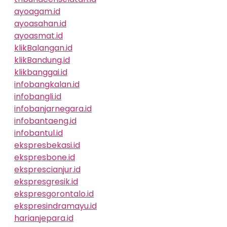
ayoagam.id
ayoasahan.id
ayoasmat.id
klikBalangan.id
klikBandung.id
klikbanggai.id
infobangkalan.id
infobangli.id
infobanjarnegara.id
infobantaeng.id
infobantul.id
ekspresbekasi.id
ekspresbone.id
eksprescianjur.id
ekspresgresik.id
ekspresgorontalo.id
ekspresindramayu.id
harianjepara.id