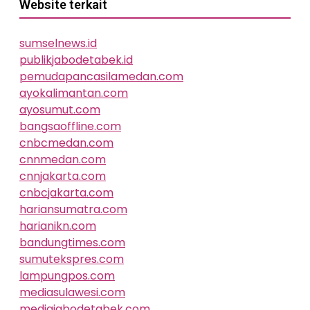
Website terkait
sumselnews.id
publikjabodetabek.id
pemudapancasilamedan.com
ayokalimantan.com
ayosumut.com
bangsaoffline.com
cnbcmedan.com
cnnmedan.com
cnnjakarta.com
cnbcjakarta.com
hariansumatra.com
harianikn.com
bandungtimes.com
sumutekspres.com
lampungpos.com
mediasulawesi.com
mediajabodetabek.com