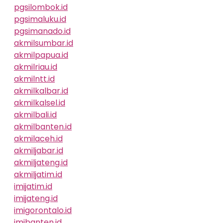
pgsilombok.id
pgsimaluku.id
pgsimanado.id
akmilsumbar.id
akmilpapua.id
akmilriau.id
akmilntt.id
akmilkalbar.id
akmilkalsel.id
akmilbali.id
akmilbanten.id
akmilaceh.id
akmiljabar.id
akmiljateng.id
akmiljatim.id
imijatim.id
imijateng.id
imigorontalo.id
imibanten.id