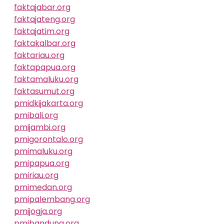
faktajabar.org
faktajateng.org
faktajatim.org
faktakalbar.org
faktariau.org
faktapapua.org
faktamaluku.org
faktasumut.org
pmidkijakarta.org
pmibali.org
pmijambi.org
pmigorontalo.org
pmimaluku.org
pmipapua.org
pmiriau.org
pmimedan.org
pmipalembang.org
pmijogja.org
pmibandung.org