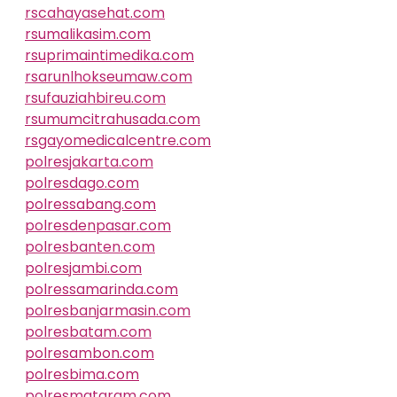
rscahayasehat.com
rsumalikasim.com
rsuprimaintimedika.com
rsarunlhokseumaw.com
rsufauziahbireu.com
rsumumcitrahusada.com
rsgayomedicalcentre.com
polresjakarta.com
polresdago.com
polressabang.com
polresdenpasar.com
polresbanten.com
polresjambi.com
polressamarinda.com
polresbanjarmasin.com
polresbatam.com
polresambon.com
polresbima.com
polresmataram.com