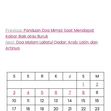
Navigasi
Previous:
Panduan Doa Mimpi: Saat Mendapat
pos
Kabar Baik atau Buruk
Next:
Doa Malam Lailatul Qadar: Arab, Latin, dan
Artinya
S
S
R
K
J
S
M
1
2
3
4
5
6
7
8
9
10
11
12
13
14
15
16
17
18
19
20
21
22
23