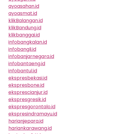
ayoasahan.id
ayoasmat.id
klikBalangan.id
klikBandung.id
klikbanggai.id
infobangkalan.id
infobangli.id
infobanjarnegara.id
infobantaeng.id
infobantul.id
ekspresbekasi.id
ekspresbone.id
eksprescianjur.id
ekspresgresik.id
ekspresgorontalo.id
ekspresindramayu.id
harianjepara.id
hariankarawang.id