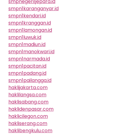
smpnegeri1jepara.id
smpn1karanganyar.id
smpn1kendari.id
smpn1kranggan.id
smpn1lamongan.id
smpn1luwuk.id
smpn1madiun.id
smpn1manokwari.id
smpn1narmada.id
smpn1pacitan.id
smpn1padang.id
smpn1pailangga.id
haklijakarta.com
haklilangsa.com
haklisabang.com
haklidenpasar.com
haklicilegon.com
hakliserang.com
haklibengkulu.com