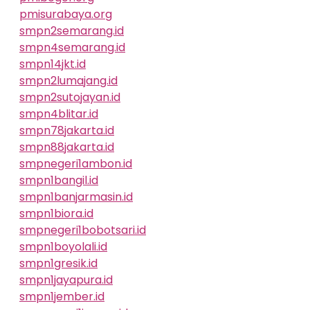
pmisurabaya.org
smpn2semarang.id
smpn4semarang.id
smpn14jkt.id
smpn2lumajang.id
smpn2sutojayan.id
smpn4blitar.id
smpn78jakarta.id
smpn88jakarta.id
smpnegeri1ambon.id
smpn1bangil.id
smpn1banjarmasin.id
smpn1biora.id
smpnegeri1bobotsari.id
smpn1boyolali.id
smpn1gresik.id
smpn1jayapura.id
smpn1jember.id