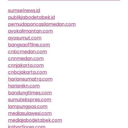
sumselnews.id
publikjabodetabek.id
pemudapancasilamedan.com
ayokalimantan.com
ayosumut.com
bangsaoffline.com
cnbcmedan.com
cnnmedan.com
cnnjakarta.com
cnbcjakarta.com
hariansumatra.com
harianikn.com
bandungtimes.com
sumutekspres.com
lampungpos.com
mediasulawesi.com
mediajabodetabek.com
kabarflores.com