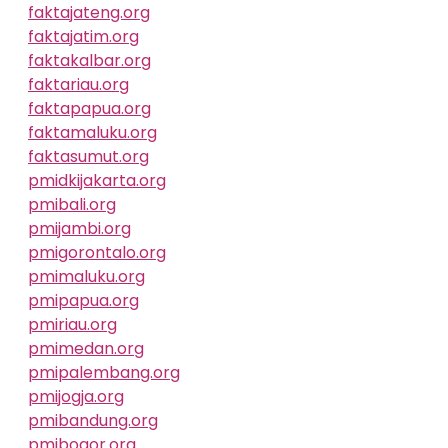
faktajateng.org
faktajatim.org
faktakalbar.org
faktariau.org
faktapapua.org
faktamaluku.org
faktasumut.org
pmidkijakarta.org
pmibali.org
pmijambi.org
pmigorontalo.org
pmimaluku.org
pmipapua.org
pmiriau.org
pmimedan.org
pmipalembang.org
pmijogja.org
pmibandung.org
pmibogor.org