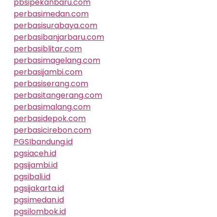
pbsipekanbaru.com
perbasimedan.com
perbasisurabaya.com
perbasibanjarbaru.com
perbasiblitar.com
perbasimagelang.com
perbasijambi.com
perbasiserang.com
perbasitangerang.com
perbasimalang.com
perbasidepok.com
perbasicirebon.com
PGSIbandung.id
pgsiaceh.id
pgsijambi.id
pgsibali.id
pgsijakarta.id
pgsimedan.id
pgsilombok.id