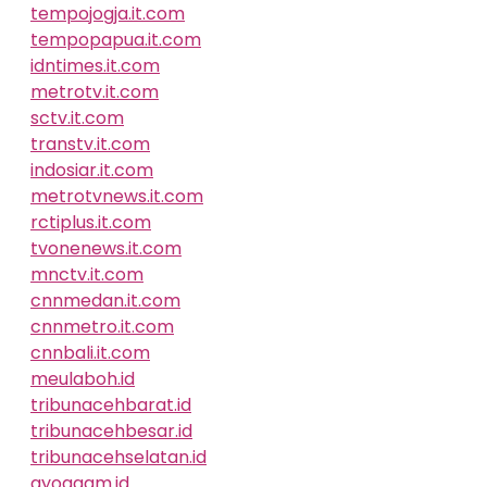
tempojogja.it.com
tempopapua.it.com
idntimes.it.com
metrotv.it.com
sctv.it.com
transtv.it.com
indosiar.it.com
metrotvnews.it.com
rctiplus.it.com
tvonenews.it.com
mnctv.it.com
cnnmedan.it.com
cnnmetro.it.com
cnnbali.it.com
meulaboh.id
tribunacehbarat.id
tribunacehbesar.id
tribunacehselatan.id
ayoagam.id