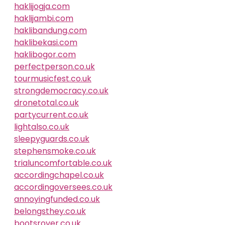
haklijogja.com
haklijambi.com
haklibandung.com
haklibekasi.com
haklibogor.com
perfectperson.co.uk
tourmusicfest.co.uk
strongdemocracy.co.uk
dronetotal.co.uk
partycurrent.co.uk
lightalso.co.uk
sleepyguards.co.uk
stephensmoke.co.uk
trialuncomfortable.co.uk
accordingchapel.co.uk
accordingoversees.co.uk
annoyingfunded.co.uk
belongsthey.co.uk
bootsrover.co.uk