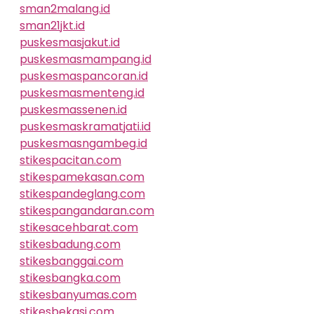
sman2malang.id
sman21jkt.id
puskesmasjakut.id
puskesmasmampang.id
puskesmaspancoran.id
puskesmasmenteng.id
puskesmassenen.id
puskesmaskramatjati.id
puskesmasngambeg.id
stikespacitan.com
stikespamekasan.com
stikespandeglang.com
stikespangandaran.com
stikesacehbarat.com
stikesbadung.com
stikesbanggai.com
stikesbangka.com
stikesbanyumas.com
stikesbekasi.com