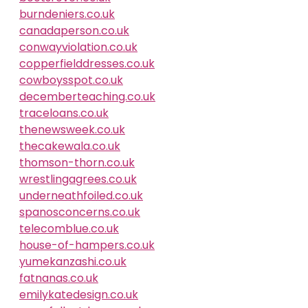
burndeniers.co.uk
canadaperson.co.uk
conwayviolation.co.uk
copperfielddresses.co.uk
cowboysspot.co.uk
decemberteaching.co.uk
traceloans.co.uk
thenewsweek.co.uk
thecakewala.co.uk
thomson-thorn.co.uk
wrestlingagrees.co.uk
underneathfoiled.co.uk
spanosconcerns.co.uk
telecomblue.co.uk
house-of-hampers.co.uk
yumekanzashi.co.uk
fatnanas.co.uk
emilykatedesign.co.uk