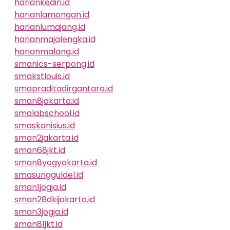
hariankediri.id
harianlamongan.id
harianlumajang.id
harianmajalengka.id
harianmalang.id
smanics-serpong.id
smakstlouis.id
smapraditadirgantara.id
sman8jakarta.id
smalabschool.id
smaskanisius.id
sman2jakarta.id
sman68jkt.id
sman8yogyakarta.id
smasungguldel.id
sman1jogja.id
sman28dkijakarta.id
sman3jogja.id
sman81jkt.id