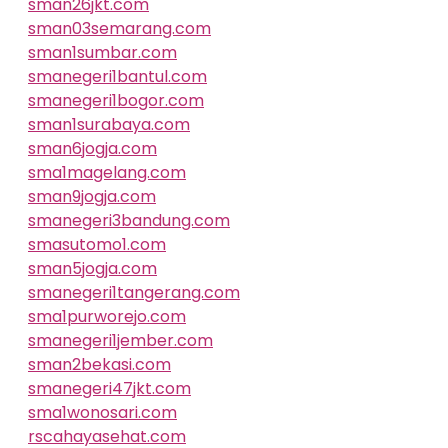
sman26jkt.com
sman03semarang.com
sman1sumbar.com
smanegeri1bantul.com
smanegeri1bogor.com
sman1surabaya.com
sman6jogja.com
sma1magelang.com
sman9jogja.com
smanegeri3bandung.com
smasutomo1.com
sman5jogja.com
smanegeri1tangerang.com
sma1purworejo.com
smanegeri1jember.com
sman2bekasi.com
smanegeri47jkt.com
sma1wonosari.com
rscahayasehat.com