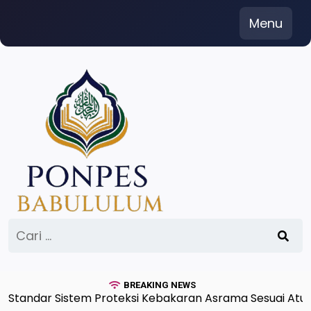
Skip
Menu
to
content
Cari
untuk:
BREAKING NEWS
ndar Sistem Proteksi Kebakaran Asrama Sesuai Aturan 