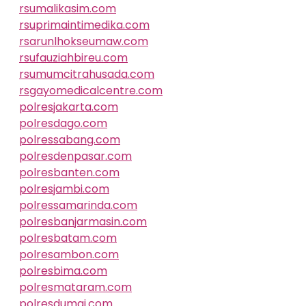
rsumalikasim.com
rsuprimaintimedika.com
rsarunlhokseumaw.com
rsufauziahbireu.com
rsumumcitrahusada.com
rsgayomedicalcentre.com
polresjakarta.com
polresdago.com
polressabang.com
polresdenpasar.com
polresbanten.com
polresjambi.com
polressamarinda.com
polresbanjarmasin.com
polresbatam.com
polresambon.com
polresbima.com
polresmataram.com
polresdumai.com