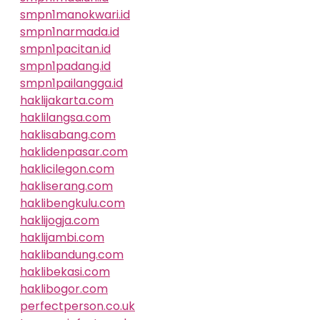
smpn1manokwari.id
smpn1narmada.id
smpn1pacitan.id
smpn1padang.id
smpn1pailangga.id
haklijakarta.com
haklilangsa.com
haklisabang.com
haklidenpasar.com
haklicilegon.com
hakliserang.com
haklibengkulu.com
haklijogja.com
haklijambi.com
haklibandung.com
haklibekasi.com
haklibogor.com
perfectperson.co.uk