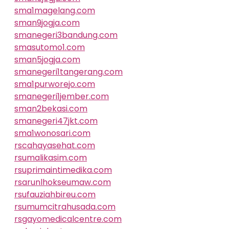
sma1magelang.com
sman9jogja.com
smanegeri3bandung.com
smasutomo1.com
sman5jogja.com
smanegeri1tangerang.com
sma1purworejo.com
smanegeri1jember.com
sman2bekasi.com
smanegeri47jkt.com
sma1wonosari.com
rscahayasehat.com
rsumalikasim.com
rsuprimaintimedika.com
rsarunlhokseumaw.com
rsufauziahbireu.com
rsumumcitrahusada.com
rsgayomedicalcentre.com