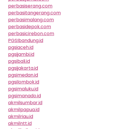
perbasiserang.com
perbasitangerang.com
perbasimalang.com
perbasidepok.com
perbasicirebon.com
PGSIbandung.id
pgsiaceh.id
pgsijambi.id
pgsibali.id
pgsijakarta.id
pgsimedan.id
pgsilombok.id
pgsimaluku.id
pgsimanado.id
akmilsumbar.id
akmilpapua.id
akmilriau.id
akmilntt.id