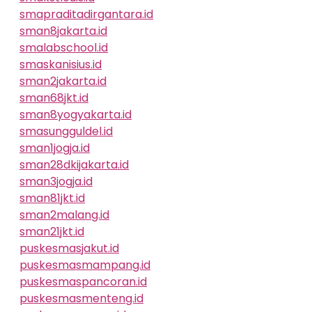
smapraditadirgantara.id
sman8jakarta.id
smalabschool.id
smaskanisius.id
sman2jakarta.id
sman68jkt.id
sman8yogyakarta.id
smasungguldel.id
sman1jogja.id
sman28dkijakarta.id
sman3jogja.id
sman81jkt.id
sman2malang.id
sman21jkt.id
puskesmasjakut.id
puskesmasmampang.id
puskesmaspancoran.id
puskesmasmenteng.id