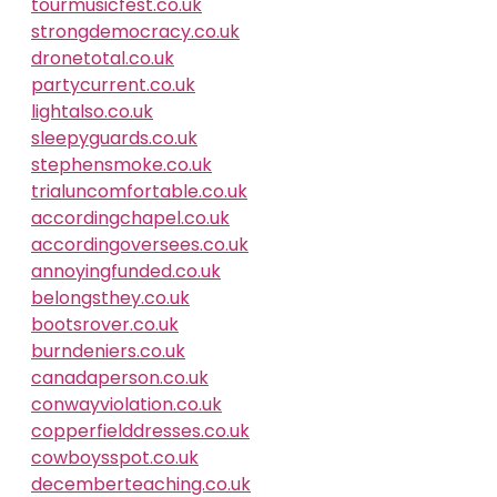
tourmusicfest.co.uk
strongdemocracy.co.uk
dronetotal.co.uk
partycurrent.co.uk
lightalso.co.uk
sleepyguards.co.uk
stephensmoke.co.uk
trialuncomfortable.co.uk
accordingchapel.co.uk
accordingoversees.co.uk
annoyingfunded.co.uk
belongsthey.co.uk
bootsrover.co.uk
burndeniers.co.uk
canadaperson.co.uk
conwayviolation.co.uk
copperfielddresses.co.uk
cowboysspot.co.uk
decemberteaching.co.uk