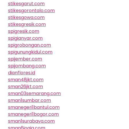
stikesgarut.com
stikesgorontalo.com
stikesgowa.com
stikesgresik.com
spigresik.com
spigianyar.com
spigrobongan.com
spigunungkidul.com
spijember.com
spijombang.com
dianflores.id
sman48jkt.com
sman26jkt.com
sman03semarang.com
sman1sumbar.com
smanegeri1bantul.com
smanegeri1bogor.com
sman1surabaya.com
sman6jogja.com