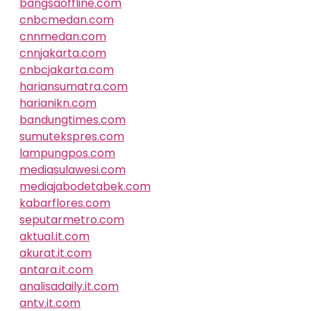
bangsaoffline.com
cnbcmedan.com
cnnmedan.com
cnnjakarta.com
cnbcjakarta.com
hariansumatra.com
harianikn.com
bandungtimes.com
sumutekspres.com
lampungpos.com
mediasulawesi.com
mediajabodetabek.com
kabarflores.com
seputarmetro.com
aktual.it.com
akurat.it.com
antara.it.com
analisadaily.it.com
antv.it.com