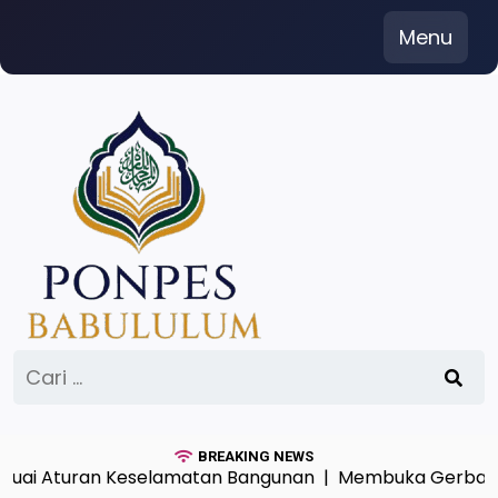
Skip
Menu
to
content
Cari
untuk:
BREAKING NEWS
 Aturan Keselamatan Bangunan |
Membuka Gerbang Hikm