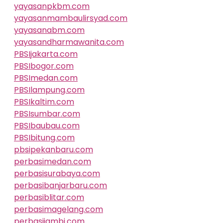
yayasanpkbm.com
yayasanmambaulirsyad.com
yayasanabm.com
yayasandharmawanita.com
PBSIjakarta.com
PBSIbogor.com
PBSImedan.com
PBSIlampung.com
PBSIkaltim.com
PBSIsumbar.com
PBSIbaubau.com
PBSIbitung.com
pbsipekanbaru.com
perbasimedan.com
perbasisurabaya.com
perbasibanjarbaru.com
perbasiblitar.com
perbasimagelang.com
perbasijambi.com