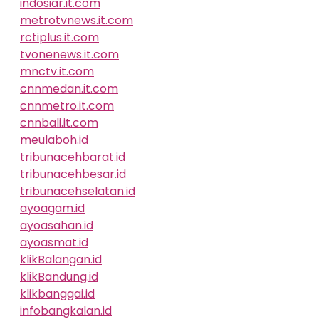
indosiar.it.com
metrotvnews.it.com
rctiplus.it.com
tvonenews.it.com
mnctv.it.com
cnnmedan.it.com
cnnmetro.it.com
cnnbali.it.com
meulaboh.id
tribunacehbarat.id
tribunacehbesar.id
tribunacehselatan.id
ayoagam.id
ayoasahan.id
ayoasmat.id
klikBalangan.id
klikBandung.id
klikbanggai.id
infobangkalan.id