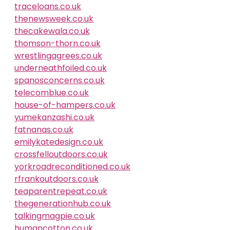
traceloans.co.uk
thenewsweek.co.uk
thecakewala.co.uk
thomson-thorn.co.uk
wrestlingagrees.co.uk
underneathfoiled.co.uk
spanosconcerns.co.uk
telecomblue.co.uk
house-of-hampers.co.uk
yumekanzashi.co.uk
fatnanas.co.uk
emilykatedesign.co.uk
crossfelloutdoors.co.uk
yorkroadreconditioned.co.uk
rfrankoutdoors.co.uk
teaparentrepeat.co.uk
thegenerationhub.co.uk
talkingmagpie.co.uk
humancotton.co.uk