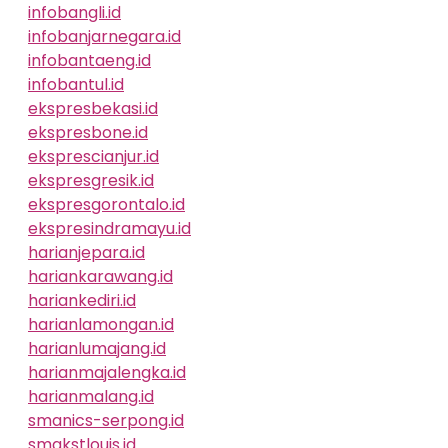
infobangli.id
infobanjarnegara.id
infobantaeng.id
infobantul.id
ekspresbekasi.id
ekspresbone.id
eksprescianjur.id
ekspresgresik.id
ekspresgorontalo.id
ekspresindramayu.id
harianjepara.id
hariankarawang.id
hariankediri.id
harianlamongan.id
harianlumajang.id
harianmajalengka.id
harianmalang.id
smanics-serpong.id
smakstlouis.id