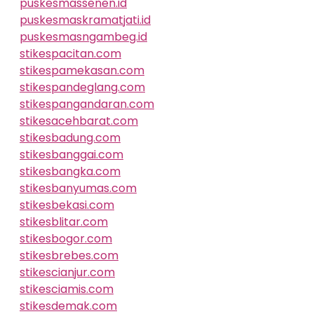
puskesmassenen.id
puskesmaskramatjati.id
puskesmasngambeg.id
stikespacitan.com
stikespamekasan.com
stikespandeglang.com
stikespangandaran.com
stikesacehbarat.com
stikesbadung.com
stikesbanggai.com
stikesbangka.com
stikesbanyumas.com
stikesbekasi.com
stikesblitar.com
stikesbogor.com
stikesbrebes.com
stikescianjur.com
stikesciamis.com
stikesdemak.com