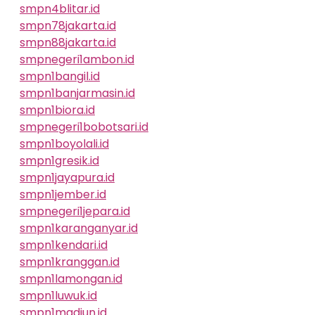
smpn4blitar.id
smpn78jakarta.id
smpn88jakarta.id
smpnegeri1ambon.id
smpn1bangil.id
smpn1banjarmasin.id
smpn1biora.id
smpnegeri1bobotsari.id
smpn1boyolali.id
smpn1gresik.id
smpn1jayapura.id
smpn1jember.id
smpnegeri1jepara.id
smpn1karanganyar.id
smpn1kendari.id
smpn1kranggan.id
smpn1lamongan.id
smpn1luwuk.id
smpn1madiun.id