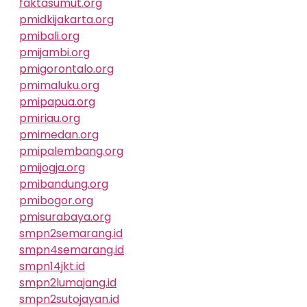
faktasumut.org
pmidkijakarta.org
pmibali.org
pmijambi.org
pmigorontalo.org
pmimaluku.org
pmipapua.org
pmiriau.org
pmimedan.org
pmipalembang.org
pmijogja.org
pmibandung.org
pmibogor.org
pmisurabaya.org
smpn2semarang.id
smpn4semarang.id
smpn14jkt.id
smpn2lumajang.id
smpn2sutojayan.id