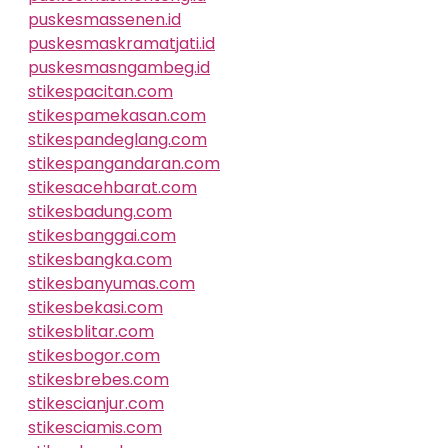
puskesmassenen.id
puskesmaskramatjati.id
puskesmasngambeg.id
stikespacitan.com
stikespamekasan.com
stikespandeglang.com
stikespangandaran.com
stikesacehbarat.com
stikesbadung.com
stikesbanggai.com
stikesbangka.com
stikesbanyumas.com
stikesbekasi.com
stikesblitar.com
stikesbogor.com
stikesbrebes.com
stikescianjur.com
stikesciamis.com