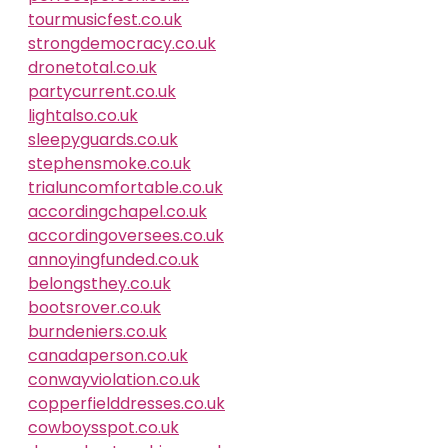
tourmusicfest.co.uk
strongdemocracy.co.uk
dronetotal.co.uk
partycurrent.co.uk
lightalso.co.uk
sleepyguards.co.uk
stephensmoke.co.uk
trialuncomfortable.co.uk
accordingchapel.co.uk
accordingoversees.co.uk
annoyingfunded.co.uk
belongsthey.co.uk
bootsrover.co.uk
burndeniers.co.uk
canadaperson.co.uk
conwayviolation.co.uk
copperfielddresses.co.uk
cowboysspot.co.uk