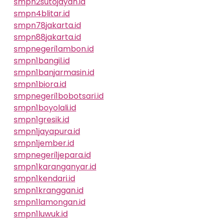
smpn2sutojayan.id
smpn4blitar.id
smpn78jakarta.id
smpn88jakarta.id
smpnegeri1ambon.id
smpn1bangil.id
smpn1banjarmasin.id
smpn1biora.id
smpnegeri1bobotsari.id
smpn1boyolali.id
smpn1gresik.id
smpn1jayapura.id
smpn1jember.id
smpnegeri1jepara.id
smpn1karanganyar.id
smpn1kendari.id
smpn1kranggan.id
smpn1lamongan.id
smpn1luwuk.id