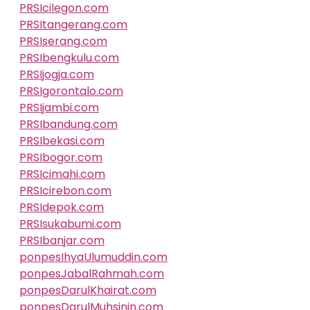
PRSIcilegon.com
PRSItangerang.com
PRSIserang.com
PRSIbengkulu.com
PRSIjogja.com
PRSIgorontalo.com
PRSIjambi.com
PRSIbandung.com
PRSIbekasi.com
PRSIbogor.com
PRSIcimahi.com
PRSIcirebon.com
PRSIdepok.com
PRSIsukabumi.com
PRSIbanjar.com
ponpesIhyaUlumuddin.com
ponpesJabalRahmah.com
ponpesDarulKhairat.com
ponpesDarulMuhsinin.com