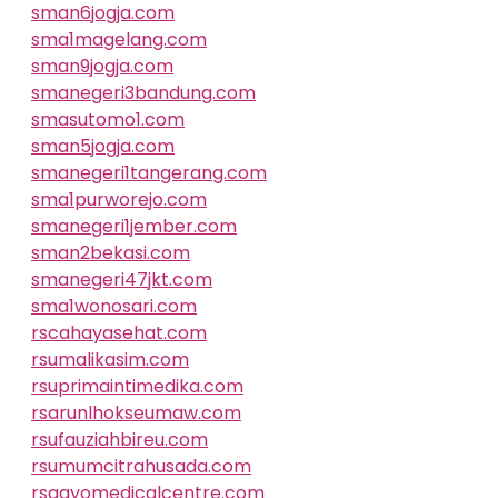
sman6jogja.com
sma1magelang.com
sman9jogja.com
smanegeri3bandung.com
smasutomo1.com
sman5jogja.com
smanegeri1tangerang.com
sma1purworejo.com
smanegeri1jember.com
sman2bekasi.com
smanegeri47jkt.com
sma1wonosari.com
rscahayasehat.com
rsumalikasim.com
rsuprimaintimedika.com
rsarunlhokseumaw.com
rsufauziahbireu.com
rsumumcitrahusada.com
rsgayomedicalcentre.com