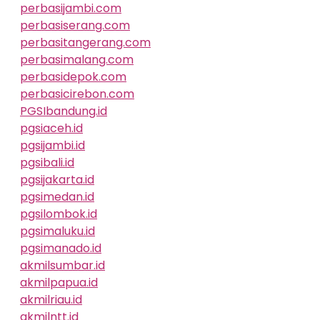
perbasijambi.com
perbasiserang.com
perbasitangerang.com
perbasimalang.com
perbasidepok.com
perbasicirebon.com
PGSIbandung.id
pgsiaceh.id
pgsijambi.id
pgsibali.id
pgsijakarta.id
pgsimedan.id
pgsilombok.id
pgsimaluku.id
pgsimanado.id
akmilsumbar.id
akmilpapua.id
akmilriau.id
akmilntt.id