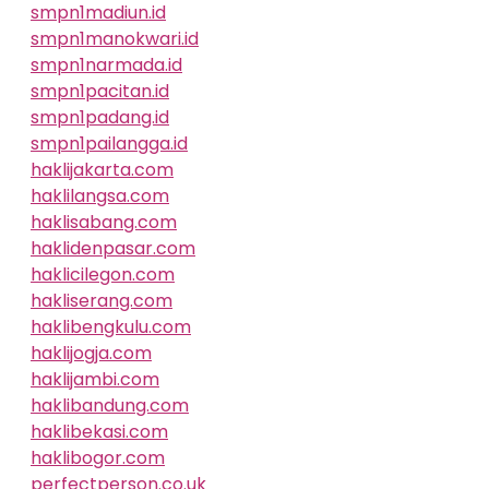
smpn1madiun.id
smpn1manokwari.id
smpn1narmada.id
smpn1pacitan.id
smpn1padang.id
smpn1pailangga.id
haklijakarta.com
haklilangsa.com
haklisabang.com
haklidenpasar.com
haklicilegon.com
hakliserang.com
haklibengkulu.com
haklijogja.com
haklijambi.com
haklibandung.com
haklibekasi.com
haklibogor.com
perfectperson.co.uk