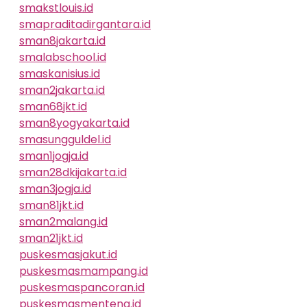
smakstlouis.id
smapraditadirgantara.id
sman8jakarta.id
smalabschool.id
smaskanisius.id
sman2jakarta.id
sman68jkt.id
sman8yogyakarta.id
smasungguldel.id
sman1jogja.id
sman28dkijakarta.id
sman3jogja.id
sman81jkt.id
sman2malang.id
sman21jkt.id
puskesmasjakut.id
puskesmasmampang.id
puskesmaspancoran.id
puskesmasmenteng.id