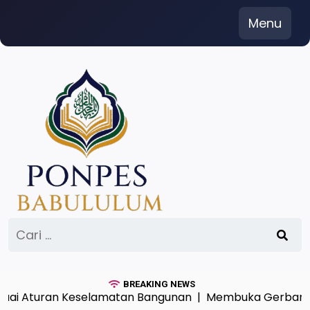
Skip
Menu
to
content
Cari
untuk:
BREAKING NEWS
 Aturan Keselamatan Bangunan |
Membuka Gerbang Hikm