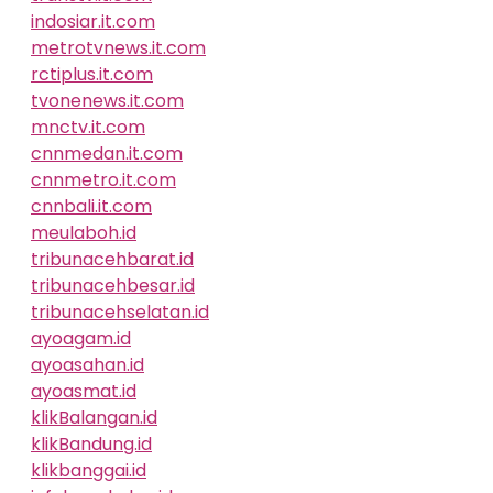
indosiar.it.com
metrotvnews.it.com
rctiplus.it.com
tvonenews.it.com
mnctv.it.com
cnnmedan.it.com
cnnmetro.it.com
cnnbali.it.com
meulaboh.id
tribunacehbarat.id
tribunacehbesar.id
tribunacehselatan.id
ayoagam.id
ayoasahan.id
ayoasmat.id
klikBalangan.id
klikBandung.id
klikbanggai.id