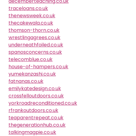
decemberteaching.co.uk
traceloans.co.uk
thenewsweek.co.uk
thecakewala.co.uk
thomson-thorn.co.uk
wrestlingagrees.co.uk
underneathfoiled.co.uk
spanosconcerns.co.uk
telecomblue.co.uk
house-of-hampers.co.uk
yumekanzashi.co.uk
fatnanas.co.uk
emilykatedesign.co.uk
crossfelloutdoors.co.uk
yorkroadreconditioned.co.uk
rfrankoutdoors.co.uk
teaparentrepeat.co.uk
thegenerationhub.co.uk
talkingmagpie.co.uk