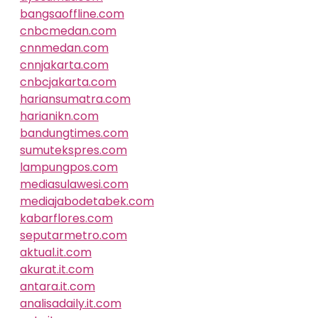
bangsaoffline.com
cnbcmedan.com
cnnmedan.com
cnnjakarta.com
cnbcjakarta.com
hariansumatra.com
harianikn.com
bandungtimes.com
sumutekspres.com
lampungpos.com
mediasulawesi.com
mediajabodetabek.com
kabarflores.com
seputarmetro.com
aktual.it.com
akurat.it.com
antara.it.com
analisadaily.it.com