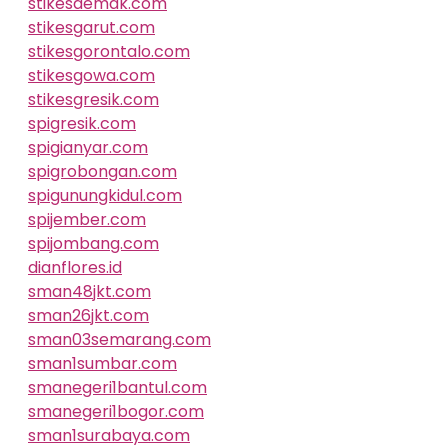
stikesdemak.com
stikesgarut.com
stikesgorontalo.com
stikesgowa.com
stikesgresik.com
spigresik.com
spigianyar.com
spigrobongan.com
spigunungkidul.com
spijember.com
spijombang.com
dianflores.id
sman48jkt.com
sman26jkt.com
sman03semarang.com
sman1sumbar.com
smanegeri1bantul.com
smanegeri1bogor.com
sman1surabaya.com