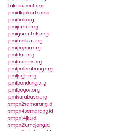
faktasumut.org
pmidkijakarta.org
pmibali.org
pmijambi.org
pmigorontalo.org
pmimaluku.org
pmipapua.org
pmiriau.org
pmimedan.org
pmipalembang.org
pmijogja.org
pmibandung.org
pmibogor.org
pmisurabaya.org
smpn2semarang.id
smpn4semarang.id
smpn14jkt.id
smpn2lumajang.id