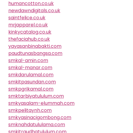
humancotton.co.uk
newdawndigitals.co.uk
saintfelice.co.uk
mrjapparel.co.uk
kinkycatalog.co.uk
thefaciahub.co.uk
yayasanbinabakti.com
paudtunasbangsa.com
smkal-amin.com
smkal-manar.com
smkdarulamal.com
smkitpasundan.com
smkpgrikamal.com
smktarbiyatululum.com
smkyasalam-elummah.com
smkpelitaynh.com
smkyasinacigombong.com
smknahdatululama.com
smkitraudhatululum.com