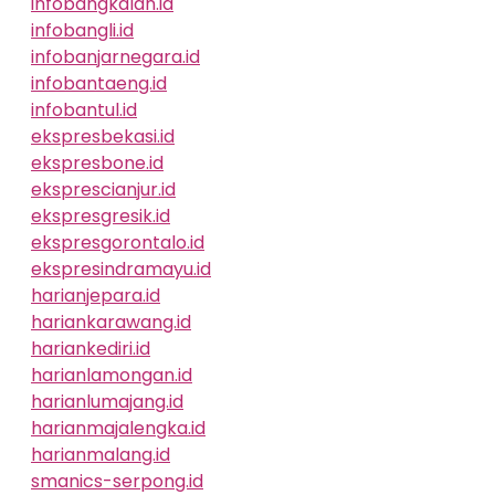
infobangkalan.id
infobangli.id
infobanjarnegara.id
infobantaeng.id
infobantul.id
ekspresbekasi.id
ekspresbone.id
eksprescianjur.id
ekspresgresik.id
ekspresgorontalo.id
ekspresindramayu.id
harianjepara.id
hariankarawang.id
hariankediri.id
harianlamongan.id
harianlumajang.id
harianmajalengka.id
harianmalang.id
smanics-serpong.id