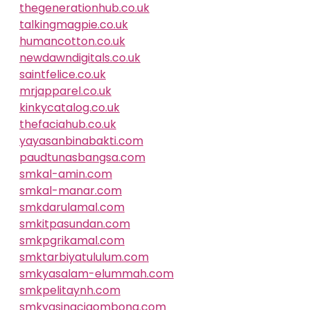
thegenerationhub.co.uk
talkingmagpie.co.uk
humancotton.co.uk
newdawndigitals.co.uk
saintfelice.co.uk
mrjapparel.co.uk
kinkycatalog.co.uk
thefaciahub.co.uk
yayasanbinabakti.com
paudtunasbangsa.com
smkal-amin.com
smkal-manar.com
smkdarulamal.com
smkitpasundan.com
smkpgrikamal.com
smktarbiyatululum.com
smkyasalam-elummah.com
smkpelitaynh.com
smkyasinacigombong.com