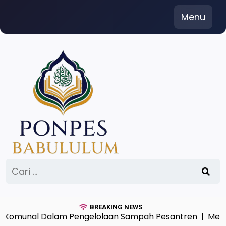
Skip
Menu
to
content
Cari
untuk:
BREAKING NEWS
unal Dalam Pengelolaan Sampah Pesantren |
Menimba 