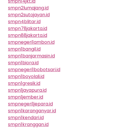
smpn14jkt.id
smpn2lumajang.id
smpn2sutojayan.id
smpn4blitar.id
smpn78jakarta.id
smpn88jakarta.id
smpnegeri1ambon.id
smpn1bangil.id
smpn1banjarmasin.id
smpn1biora.id
smpnegeri1bobotsari.id
smpn1boyolali.id
smpn1gresik.id
smpn1jayapura.id
smpn1jember.id
smpnegeri1jepara.id
smpn1karanganyar.id
smpn1kendari.id
smpn1kranggan.id