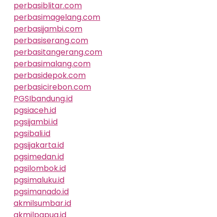
perbasiblitar.com
perbasimagelang.com
perbasijambi.com
perbasiserang.com
perbasitangerang.com
perbasimalang.com
perbasidepok.com
perbasicirebon.com
PGSIbandung.id
pgsiaceh.id
pgsijambi.id
pgsibali.id
pgsijakarta.id
pgsimedan.id
pgsilombok.id
pgsimaluku.id
pgsimanado.id
akmilsumbar.id
akmilpapua.id