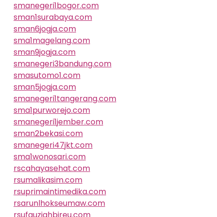
smanegeri1bogor.com
sman1surabaya.com
sman6jogja.com
sma1magelang.com
sman9jogja.com
smanegeri3bandung.com
smasutomo1.com
sman5jogja.com
smanegeri1tangerang.com
sma1purworejo.com
smanegeri1jember.com
sman2bekasi.com
smanegeri47jkt.com
sma1wonosari.com
rscahayasehat.com
rsumalikasim.com
rsuprimaintimedika.com
rsarunlhokseumaw.com
rsufauziahbireu.com