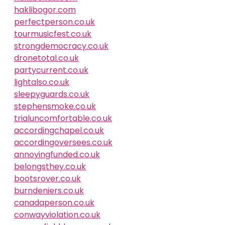
haklibogor.com
perfectperson.co.uk
tourmusicfest.co.uk
strongdemocracy.co.uk
dronetotal.co.uk
partycurrent.co.uk
lightalso.co.uk
sleepyguards.co.uk
stephensmoke.co.uk
trialuncomfortable.co.uk
accordingchapel.co.uk
accordingoversees.co.uk
annoyingfunded.co.uk
belongsthey.co.uk
bootsrover.co.uk
burndeniers.co.uk
canadaperson.co.uk
conwayviolation.co.uk