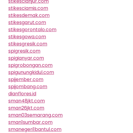
stikescianjur.com
stikesciamis.com
stikesdemak.com
stikesgarut.com
stikesgorontalo.com
stikesgowa.com
stikesgresik.com
spigresik.com
spigianyar.com
spigrobongan.com
spigunungkidul.com
spijember.com
spijombang.com
dianflores.id
sman48jkt.com
sman26jkt.com
sman03semarang.com
sman1sumbar.com
smanegeri1bantul.com