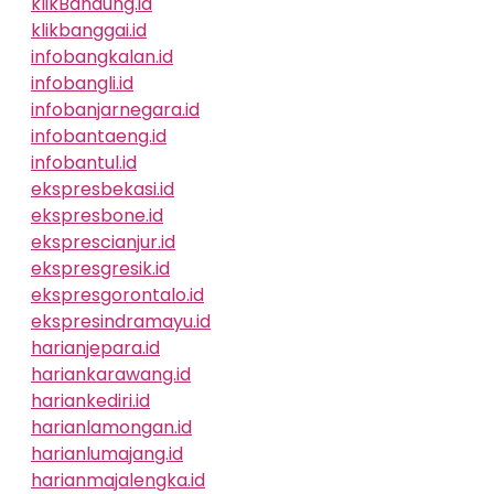
klikBandung.id
klikbanggai.id
infobangkalan.id
infobangli.id
infobanjarnegara.id
infobantaeng.id
infobantul.id
ekspresbekasi.id
ekspresbone.id
eksprescianjur.id
ekspresgresik.id
ekspresgorontalo.id
ekspresindramayu.id
harianjepara.id
hariankarawang.id
hariankediri.id
harianlamongan.id
harianlumajang.id
harianmajalengka.id