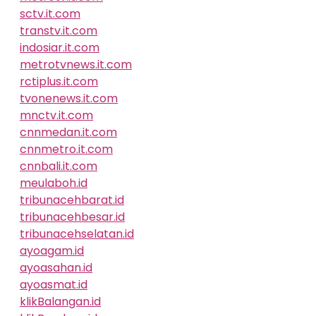
sctv.it.com
transtv.it.com
indosiar.it.com
metrotvnews.it.com
rctiplus.it.com
tvonenews.it.com
mnctv.it.com
cnnmedan.it.com
cnnmetro.it.com
cnnbali.it.com
meulaboh.id
tribunacehbarat.id
tribunacehbesar.id
tribunacehselatan.id
ayoagam.id
ayoasahan.id
ayoasmat.id
klikBalangan.id