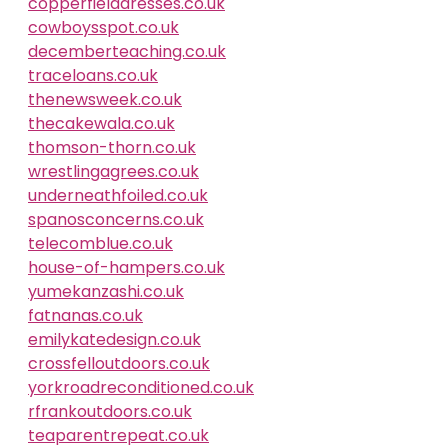
copperfielddresses.co.uk
cowboysspot.co.uk
decemberteaching.co.uk
traceloans.co.uk
thenewsweek.co.uk
thecakewala.co.uk
thomson-thorn.co.uk
wrestlingagrees.co.uk
underneathfoiled.co.uk
spanosconcerns.co.uk
telecomblue.co.uk
house-of-hampers.co.uk
yumekanzashi.co.uk
fatnanas.co.uk
emilykatedesign.co.uk
crossfelloutdoors.co.uk
yorkroadreconditioned.co.uk
rfrankoutdoors.co.uk
teaparentrepeat.co.uk