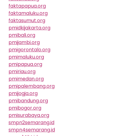
faktapapua.org
faktamaluku.org
faktasumut.org
pmidkijakarta.org
pmibali.org
pmijambi.org
pmigorontalo.org
pmimaluku.org
pmipapua.org
pmiriau.org
pmimedan.org
pmipalembang.org
pmijogja.org
pmibandung.org
pmibogor.org
pmisurabaya.org
smpn2semarang.id
smpn4semarang.id