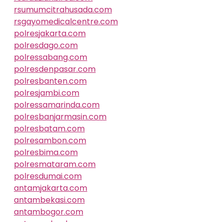
rsumumcitrahusada.com
rsgayomedicalcentre.com
polresjakarta.com
polresdago.com
polressabang.com
polresdenpasar.com
polresbanten.com
polresjambi.com
polressamarinda.com
polresbanjarmasin.com
polresbatam.com
polresambon.com
polresbima.com
polresmataram.com
polresdumai.com
antamjakarta.com
antambekasi.com
antambogor.com