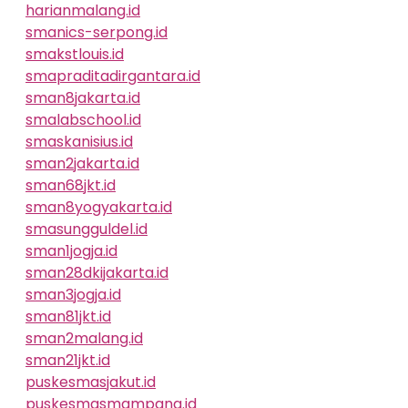
harianmalang.id
smanics-serpong.id
smakstlouis.id
smapraditadirgantara.id
sman8jakarta.id
smalabschool.id
smaskanisius.id
sman2jakarta.id
sman68jkt.id
sman8yogyakarta.id
smasungguldel.id
sman1jogja.id
sman28dkijakarta.id
sman3jogja.id
sman81jkt.id
sman2malang.id
sman21jkt.id
puskesmasjakut.id
puskesmasmampang.id