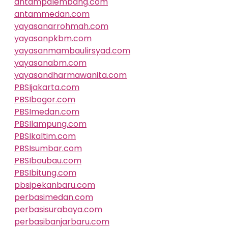
antampalembang.com
antammedan.com
yayasanarrohmah.com
yayasanpkbm.com
yayasanmambaulirsyad.com
yayasanabm.com
yayasandharmawanita.com
PBSIjakarta.com
PBSIbogor.com
PBSImedan.com
PBSIlampung.com
PBSIkaltim.com
PBSIsumbar.com
PBSIbaubau.com
PBSIbitung.com
pbsipekanbaru.com
perbasimedan.com
perbasisurabaya.com
perbasibanjarbaru.com