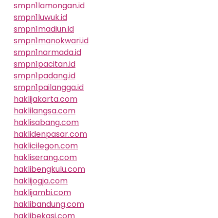
smpn1lamongan.id
smpn1luwuk.id
smpn1madiun.id
smpn1manokwari.id
smpn1narmada.id
smpn1pacitan.id
smpn1padang.id
smpn1pailangga.id
haklijakarta.com
haklilangsa.com
haklisabang.com
haklidenpasar.com
haklicilegon.com
hakliserang.com
haklibengkulu.com
haklijogja.com
haklijambi.com
haklibandung.com
haklibekasi.com