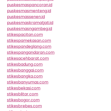
puskesmaspancoran.id
puskesmasmenteng.id
puskesmassenen.id
puskesmaskramatjati.id
puskesmasngambeg.id
stikespacitan.com
stikespamekasan.com
stikespandeglang.com
stikespangandaran.com
stikesacehbarat.com
stikesbadung.com
stikesbanggai.com
stikesbangka.com
stikesbanyumas.com
stikesbekasi.com
stikesblitar.com
stikesbogor.com
stikesbrebes.com