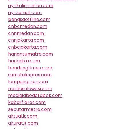
ayokalimantan.com
ayosumut.com
bangsaoffline.com
cnbcmedan.com
cnnmedan.com
cnnjakarta.com
cnbcjakarta.com
hariansumatra.com
harianikn.com
bandungtimes.com
sumutekspres.com
lampungpos.com
mediasulawesi.com
mediajabodetabek.com
kabarflores.com
seputarmetro.com
aktual.it.com
akurat.it.com