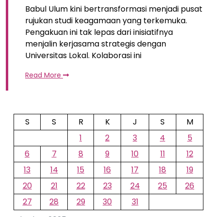
Babul Ulum kini bertransformasi menjadi pusat
rujukan studi keagamaan yang terkemuka.
Pengakuan ini tak lepas dari inisiatifnya
menjalin kerjasama strategis dengan
Universitas Lokal. Kolaborasi ini
Read More
S
S
R
K
J
S
M
1
2
3
4
5
6
7
8
9
10
11
12
13
14
15
16
17
18
19
20
21
22
23
24
25
26
27
28
29
30
31