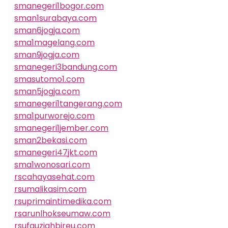
smanegeri1bogor.com
sman1surabaya.com
sman6jogja.com
sma1magelang.com
sman9jogja.com
smanegeri3bandung.com
smasutomo1.com
sman5jogja.com
smanegeri1tangerang.com
sma1purworejo.com
smanegeri1jember.com
sman2bekasi.com
smanegeri47jkt.com
sma1wonosari.com
rscahayasehat.com
rsumalikasim.com
rsuprimaintimedika.com
rsarunlhokseumaw.com
rsufauziahbireu.com