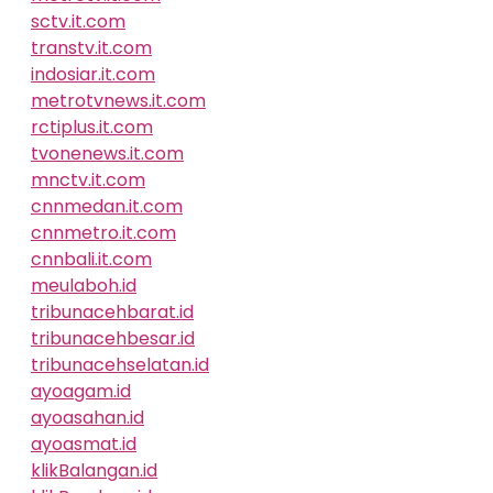
sctv.it.com
transtv.it.com
indosiar.it.com
metrotvnews.it.com
rctiplus.it.com
tvonenews.it.com
mnctv.it.com
cnnmedan.it.com
cnnmetro.it.com
cnnbali.it.com
meulaboh.id
tribunacehbarat.id
tribunacehbesar.id
tribunacehselatan.id
ayoagam.id
ayoasahan.id
ayoasmat.id
klikBalangan.id