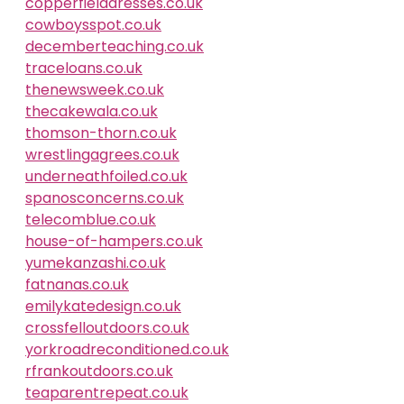
copperfielddresses.co.uk
cowboysspot.co.uk
decemberteaching.co.uk
traceloans.co.uk
thenewsweek.co.uk
thecakewala.co.uk
thomson-thorn.co.uk
wrestlingagrees.co.uk
underneathfoiled.co.uk
spanosconcerns.co.uk
telecomblue.co.uk
house-of-hampers.co.uk
yumekanzashi.co.uk
fatnanas.co.uk
emilykatedesign.co.uk
crossfelloutdoors.co.uk
yorkroadreconditioned.co.uk
rfrankoutdoors.co.uk
teaparentrepeat.co.uk