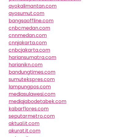
ayokalimantan.com
ayosumut.com
bangsaoffline.com
cnbcmedan.com
cnnmedan.com
cnnjakarta.com
cnbcjakarta.com
hariansumatra.com
harianikn.com
bandungtimes.com
sumutekspres.com
lampungpos.com
mediasulawesi.com
mediajabodetabek.com
kabarflores.com
seputarmetro.com
aktual.it.com
akurat.it.com