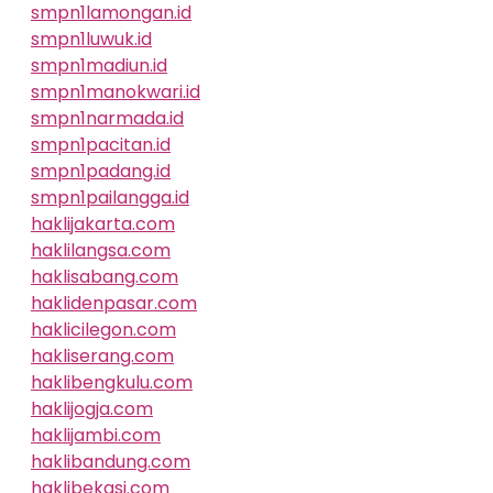
smpn1lamongan.id
smpn1luwuk.id
smpn1madiun.id
smpn1manokwari.id
smpn1narmada.id
smpn1pacitan.id
smpn1padang.id
smpn1pailangga.id
haklijakarta.com
haklilangsa.com
haklisabang.com
haklidenpasar.com
haklicilegon.com
hakliserang.com
haklibengkulu.com
haklijogja.com
haklijambi.com
haklibandung.com
haklibekasi.com