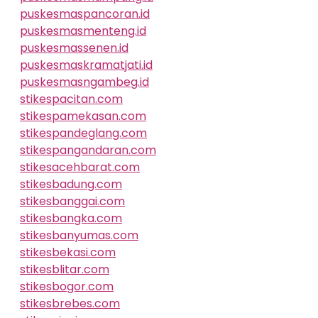
puskesmaspancoran.id
puskesmasmenteng.id
puskesmassenen.id
puskesmaskramatjati.id
puskesmasngambeg.id
stikespacitan.com
stikespamekasan.com
stikespandeglang.com
stikespangandaran.com
stikesacehbarat.com
stikesbadung.com
stikesbanggai.com
stikesbangka.com
stikesbanyumas.com
stikesbekasi.com
stikesblitar.com
stikesbogor.com
stikesbrebes.com