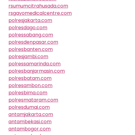
rsumumcitrahusada.com
rsgayomedicalcentre.com
polresjakarta.com
polresdago.com
polressabang.com
polresdenpasar.com
polresbanten.com
polresjambi.com
polressamarinda.com
polresbanjarmasin.com
polresbatam.com
polresambon.com
polresbima.com
polresmataram.com
polresdumai.com
antamjakarta.com
antambekasi.com
antambogor.com