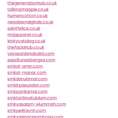
thegenerationhub.co.uk
talkingmagpie.co.uk
humancotton.co.uk
newdawndigitals.co.uk
saintfelice.co.uk
mrjapparel.co.uk
kinkycatalog.co.uk
thefaciahub.co.uk
yayasanbinabakti.com
paudtunasbangsa.com
smkal-amin.com
smkal-manar.com
smkdarulamal.com
smkitpasundan.com
smkpgrikamal.com
smktarbiyatululum.com
smkyasalam-elummah.com
smkpelitaynh.com
smkyasinacigombong.com