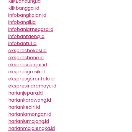
klikBandung.id
klikbanggai.id
infobangkalan.id
infobangli.id
infobanjarnegara.id
infobantaeng.id
infobantul.id
ekspresbekasi.id
ekspresbone.id
eksprescianjur.id
ekspresgresik.id
ekspresgorontalo.id
ekspresindramayu.id
harianjepara.id
hariankarawang.id
hariankediri.id
harianlamongan.id
harianlumajang.id
harianmajalengka.id