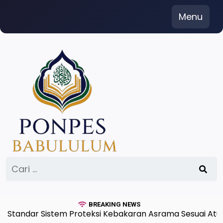
Skip
Menu
to
content
Cari
untuk:
BREAKING NEWS
ndar Sistem Proteksi Kebakaran Asrama Sesuai Aturan 