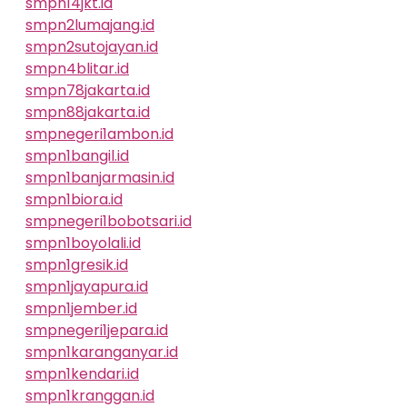
smpn14jkt.id
smpn2lumajang.id
smpn2sutojayan.id
smpn4blitar.id
smpn78jakarta.id
smpn88jakarta.id
smpnegeri1ambon.id
smpn1bangil.id
smpn1banjarmasin.id
smpn1biora.id
smpnegeri1bobotsari.id
smpn1boyolali.id
smpn1gresik.id
smpn1jayapura.id
smpn1jember.id
smpnegeri1jepara.id
smpn1karanganyar.id
smpn1kendari.id
smpn1kranggan.id