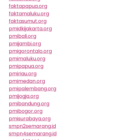
faktapapua.org
faktamaluku.org
faktasumut.org
pmidkijakarta.org
pmibali.org
pmijambi.org
pmigorontalo.org
pmimaluku.org
pmipapua.org
pmiriau.org
pmimedan.org
pmipalembang.org
pmijogja.org
pmibandung.org
pmibogor.org
pmisurabaya.org
smpn2semarang.id
smpn4semarang.id