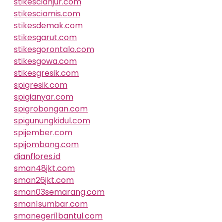
stikescianjur.com
stikesciamis.com
stikesdemak.com
stikesgarut.com
stikesgorontalo.com
stikesgowa.com
stikesgresik.com
spigresik.com
spigianyar.com
spigrobongan.com
spigunungkidul.com
spijember.com
spijombang.com
dianflores.id
sman48jkt.com
sman26jkt.com
sman03semarang.com
sman1sumbar.com
smanegeri1bantul.com