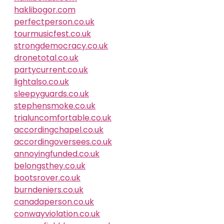
haklibogor.com
perfectperson.co.uk
tourmusicfest.co.uk
strongdemocracy.co.uk
dronetotal.co.uk
partycurrent.co.uk
lightalso.co.uk
sleepyguards.co.uk
stephensmoke.co.uk
trialuncomfortable.co.uk
accordingchapel.co.uk
accordingoversees.co.uk
annoyingfunded.co.uk
belongsthey.co.uk
bootsrover.co.uk
burndeniers.co.uk
canadaperson.co.uk
conwayviolation.co.uk