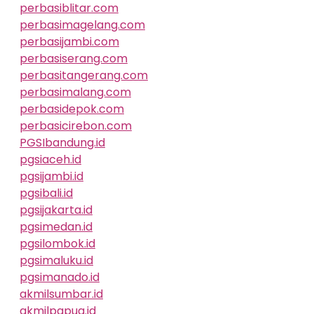
perbasiblitar.com
perbasimagelang.com
perbasijambi.com
perbasiserang.com
perbasitangerang.com
perbasimalang.com
perbasidepok.com
perbasicirebon.com
PGSIbandung.id
pgsiaceh.id
pgsijambi.id
pgsibali.id
pgsijakarta.id
pgsimedan.id
pgsilombok.id
pgsimaluku.id
pgsimanado.id
akmilsumbar.id
akmilpapua.id