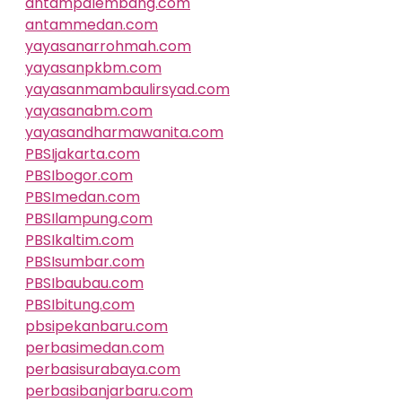
antampalembang.com
antammedan.com
yayasanarrohmah.com
yayasanpkbm.com
yayasanmambaulirsyad.com
yayasanabm.com
yayasandharmawanita.com
PBSIjakarta.com
PBSIbogor.com
PBSImedan.com
PBSIlampung.com
PBSIkaltim.com
PBSIsumbar.com
PBSIbaubau.com
PBSIbitung.com
pbsipekanbaru.com
perbasimedan.com
perbasisurabaya.com
perbasibanjarbaru.com