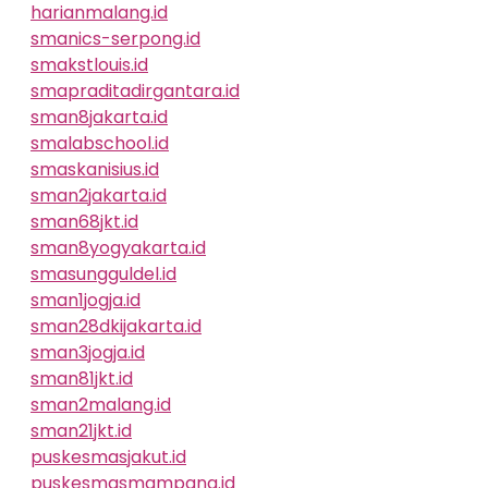
harianmalang.id
smanics-serpong.id
smakstlouis.id
smapraditadirgantara.id
sman8jakarta.id
smalabschool.id
smaskanisius.id
sman2jakarta.id
sman68jkt.id
sman8yogyakarta.id
smasungguldel.id
sman1jogja.id
sman28dkijakarta.id
sman3jogja.id
sman81jkt.id
sman2malang.id
sman21jkt.id
puskesmasjakut.id
puskesmasmampang.id